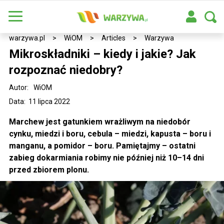
warzywa.pl
>
WiOM
>
Articles
>
Warzywa
Mikroskładniki – kiedy i jakie? Jak
rozpoznać niedobry?
Autor:
WiOM
Data: 11 lipca 2022
Marchew jest gatunkiem wrażliwym na niedobór
cynku, miedzi i boru, cebula – miedzi, kapusta – boru i
manganu, a pomidor – boru. Pamiętajmy – ostatni
zabieg dokarmiania robimy nie później niż 10–14 dni
przed zbiorem plonu.