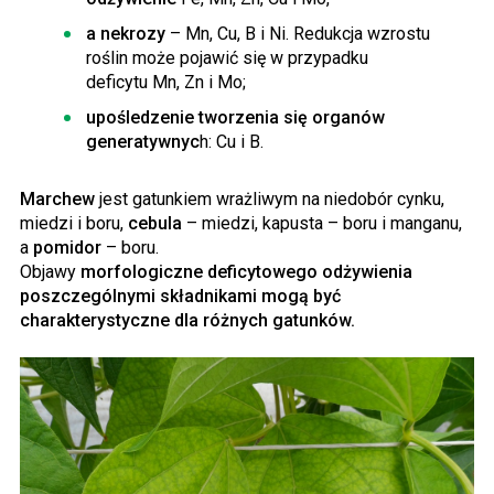
a nekrozy
– Mn, Cu, B i Ni. Redukcja wzrostu
roślin może pojawić się w przypadku
deficytu Mn, Zn i Mo;
upośledzenie tworzenia się organów
generatywnyc
h: Cu i B.
Marchew
jest gatunkiem wrażliwym na niedobór cynku,
miedzi i boru,
cebula
– miedzi, kapusta – boru i manganu,
a
pomidor
– boru.
Objawy
morfologiczne deficytowego odżywienia
poszczególnymi składnikami mogą być
charakterystyczne dla różnych gatunków.