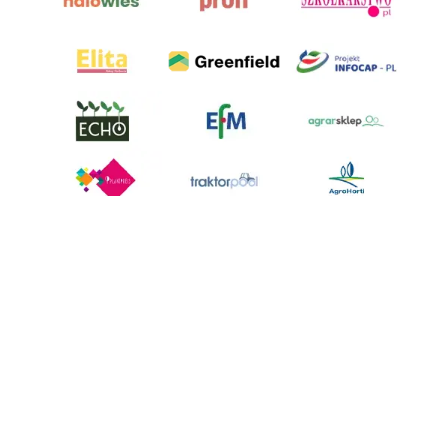
AgroHorti Media Sp. z o.o. ul. Metalowa 5, 60-118 Poznań. Akta rejestrowe
przechowywane w Sądzie Rejonowym Poznań - Nowe Miasto i Wilda w
Poznaniu, VIII Wydziale Gospodarczym, KRS 0001116269, NIP 7792573719,
REGON 529158846, kapitał zakładowy: 3.608.000 PLN.
Wszystkie prezentowane w ramach niniejszego portalu treści są
własnością AgroHorti Media Sp. z o.o, są zastrzeżone i chronione prawem
autorskim, kopiowanie i dalsze rozpowszechnianie treści jest zabronione.
(art. 25 ust. 1 pkt 1b ustawy z 4 lutego 1994 roku o prawie autorskim i
prawach pokrewnych.