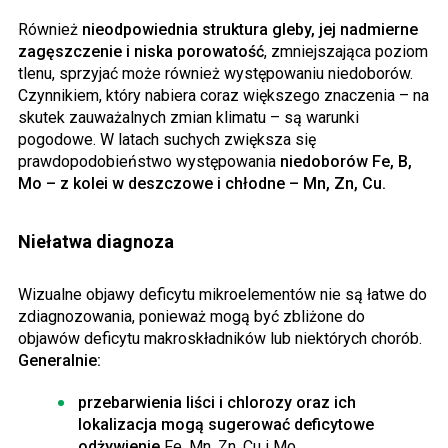
Również
nieodpowiednia struktura gleby, jej nadmierne
zagęszczenie i niska porowatość
, zmniejszająca poziom
tlenu, sprzyjać może również występowaniu niedoborów.
Czynnikiem, który nabiera coraz większego znaczenia – na
skutek zauważalnych zmian klimatu – są warunki
pogodowe. W latach suchych zwiększa się
prawdopodobieństwo występowania
niedoborów Fe, B,
Mo – z kolei w deszczowe i chłodne – Mn, Zn, Cu.
Niełatwa diagnoza
Wizualne objawy deficytu mikroelementów nie są łatwe do
zdiagnozowania, ponieważ mogą być zbliżone do
objawów deficytu makroskładników lub niektórych chorób.
Generalnie:
przebarwienia liści i chlorozy oraz ich
lokalizacja mogą sugerować deficytowe
odżywienie
Fe, Mn, Zn, Cu i Mo,