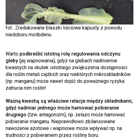
fot. Zredukowane blaszki liściowe kapusty z powodu
niedoboru molibdenu.
Warto
podkreślić istotną rolę regulowania odczynu
gleby
(jej wapnowania), gdyż na glebach nadmiernie
kwaśnych na skutek istotnego zwiększenia dostępności
dla roślin metali ciężkich oraz niektórych mikroskładników
(np. manganu) może nawet dojść do poważnego ryzyka
zatrucia nim roślin!
Ważną kwestią są właściwe relacje między składnikami,
gdyż nadmiar jednego może hamować pobieranie
drugiego
(tzw. antagonizm), np. żelazo może hamować
pobieranie manganu. Nieprawidłowo zbilansowane
nawożenie azotowe i wapniowe może wpływać np. na
trudności z pobieraniem przez rośliny boru.