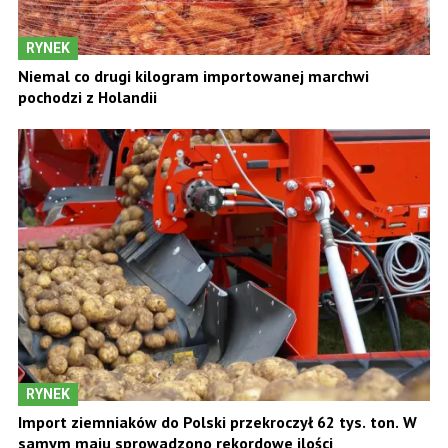
RYNEK
Niemal co drugi kilogram importowanej marchwi
pochodzi z Holandii
RYNEK
Import ziemniaków do Polski przekroczył 62 tys. ton. W
samym maju sprowadzono rekordowe ilości