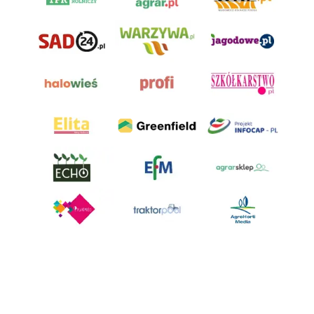
AgroHorti Media Sp. z o.o. ul. Metalowa 5, 60-118 Poznań. Akta rejestrowe
przechowywane w Sądzie Rejonowym Poznań - Nowe Miasto i Wilda w
Poznaniu, VIII Wydziale Gospodarczym, KRS 0001116269, NIP 7792573719,
REGON 529158846, kapitał zakładowy: 3.608.000 PLN.