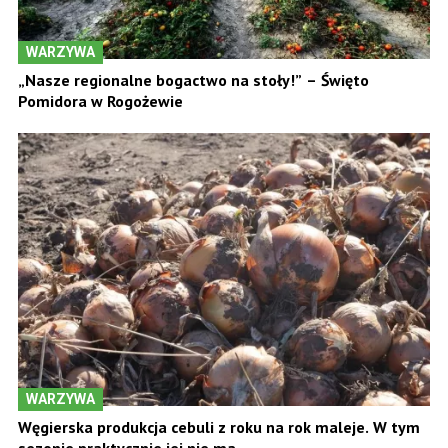
WARZYWA
„Nasze regionalne bogactwo na stoły!” – Święto
Pomidora w Rogożewie
WARZYWA
Węgierska produkcja cebuli z roku na rok maleje. W tym
sezonie praktycznie jej nie ma