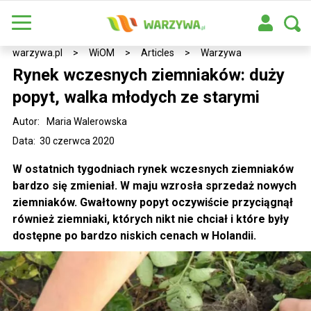
warzywa.pl
>
WiOM
>
Articles
>
Warzywa
Rynek wczesnych ziemniaków: duży
popyt, walka młodych ze starymi
Autor:
Maria Walerowska
Data: 30 czerwca 2020
W ostatnich tygodniach rynek wczesnych ziemniaków
bardzo się zmieniał. W maju wzrosła sprzedaż nowych
ziemniaków. Gwałtowny popyt oczywiście przyciągnął
również ziemniaki, których nikt nie chciał i które były
dostępne po bardzo niskich cenach w Holandii.