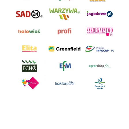
AgroHorti Media Sp. z o.o. ul. Metalowa 5, 60-118 Poznań. Akta rejestrowe
przechowywane w Sądzie Rejonowym Poznań - Nowe Miasto i Wilda w
Poznaniu, VIII Wydziale Gospodarczym, KRS 0001116269, NIP 7792573719,
REGON 529158846, kapitał zakładowy: 3.608.000 PLN.
Wszystkie prezentowane w ramach niniejszego portalu treści są