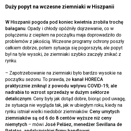
Duży popyt na wczesne ziemniaki w Hiszpanii
W Hiszpanii pogoda pod koniec kwietnia zrobiła trochę
bałaganu
. Opady i chłody opóźniły dojrzewanie, co w
połączeniu z ciepłem na początku maja doprowadziło do
problemów z jakością. Wczesne programy ochrony poszły
całkiem dobrze, potem sytuacja się pogorszyła, ale popyt
był na tyle wysoki, że ziemniaki szybko zaczęły znikać z
rynku.
– Zapotrzebowanie na ziemniaki było bardzo wysokie na
początku sezonu. To prawda, że
kanał HORECA
praktycznie zniknął z powodu wpływu COVID-19, ale
nadrabia to wzrost sprzedaży w dużym sektorze
detalicznym
. Ceny były jak dotąd dobre, biorąc pod uwagę,
że sytuacja nie wygląda tak, jak w ubiegłym roku, kiedy na
rynku istniał wielki niedobór ziemniaków.
Ceny umytych
ziemniaków są od 6 do 8 centów wyższe niż ceny
niemytych
– mówi
José Peláez, menedżer Sevillana de
Patatas, andaluzyjskiej firmy handlowej
.