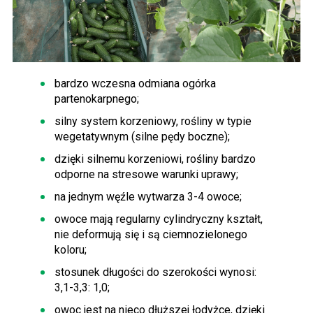
bardzo wczesna odmiana ogórka
partenokarpnego;
silny system korzeniowy, rośliny w typie
wegetatywnym (silne pędy boczne);
dzięki silnemu korzeniowi, rośliny bardzo
odporne na stresowe warunki uprawy;
na jednym węźle wytwarza 3-4 owoce;
owoce mają regularny cylindryczny kształt,
nie deformują się i są ciemnozielonego
koloru;
stosunek długości do szerokości wynosi:
3,1-3,3: 1,0;
owoc jest na nieco dłuższej łodyżce, dzięki