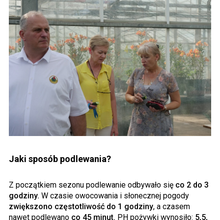
Jaki sposób podlewania?
Z początkiem sezonu podlewanie odbywało się
co 2 do 3
godziny.
W czasie owocowania i słonecznej pogody
zwiększono częstotliwość do 1 godziny
, a czasem
nawet podlewano
co 45 minut.
PH pożywki wynosiło:
5,5,