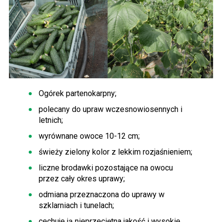
Ogórek partenokarpny;
polecany do upraw wczesnowiosennych i
letnich;
wyrównane owoce 10-12 cm;
świeży zielony kolor z lekkim rozjaśnieniem;
liczne brodawki pozostające na owocu
przez cały okres uprawy;
odmiana przeznaczona do uprawy w
szklarniach i tunelach;
cechuje ją nieprzeciętna jakość i wysokie