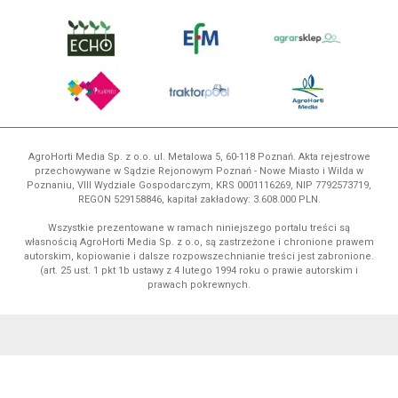
AgroHorti Media Sp. z o.o. ul. Metalowa 5, 60-118 Poznań. Akta rejestrowe
przechowywane w Sądzie Rejonowym Poznań - Nowe Miasto i Wilda w
Poznaniu, VIII Wydziale Gospodarczym, KRS 0001116269, NIP 7792573719,
REGON 529158846, kapitał zakładowy: 3.608.000 PLN.
Wszystkie prezentowane w ramach niniejszego portalu treści są
własnością AgroHorti Media Sp. z o.o, są zastrzeżone i chronione prawem
autorskim, kopiowanie i dalsze rozpowszechnianie treści jest zabronione.
(art. 25 ust. 1 pkt 1b ustawy z 4 lutego 1994 roku o prawie autorskim i
prawach pokrewnych.