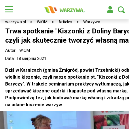
warzywa.pl
>
WiOM
>
Articles
>
Warzywa
Trwa spotkanie "Kiszonki z Doliny Bary
czyli jak skutecznie tworzyć własną ma
Autor:
WiOM
Data: 18 sierpnia 2021
Dziś w Karnicach (gmina Żmigród, powiat Trzebnicki) od
wielkie kiszenie, czyli nasze spotkanie pt. "Kiszonki z Do
Baryczy". W trakcie seminarium praktycy wytłumaczą, ja
sprzedawać kiszone ogórki i kapustę pod własną marką.
Podpowiedzą tez, jak budować markę własną i zdradzą p
na udane kiszenie warzyw.