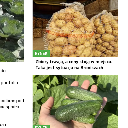
RYNEK
Zbiory trwają, a ceny stoją w miejscu.
Taka jest sytuacja na Broniszach
 do
portfolio
 co brać pod
wcu spadło
a i
RYNEK