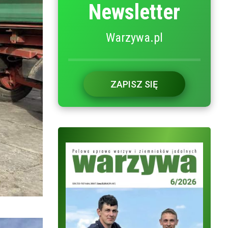
Newsletter
Warzywa.pl
ZAPISZ SIĘ