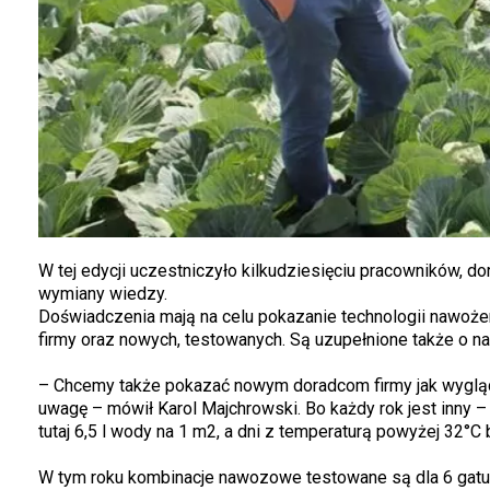
W tej edycji uczestniczyło kilkudziesięciu pracowników, d
wymiany wiedzy.
Doświadczenia mają na celu pokazanie technologii nawoże
firmy oraz nowych, testowanych. Są uzupełnione także o na
– Chcemy także pokazać nowym doradcom firmy jak wygląd
uwagę – mówił Karol Majchrowski. Bo każdy rok jest inny –
tutaj 6,5 l wody na 1 m2, a dni z temperaturą powyżej 32°C 
W tym roku kombinacje nawozowe testowane są dla 6 gatunk