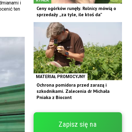
dmianami i
Ceny ogórków runęły. Rolnicy mówią o
ocenić ten
sprzedaży „za tyle, ile ktoś da”
MATERIAŁ PROMOCYJNY
Ochrona pomidora przed zarazą i
szkodnikami. Zalecenia dr Michała
Pniaka z Biocont
Zapisz się na