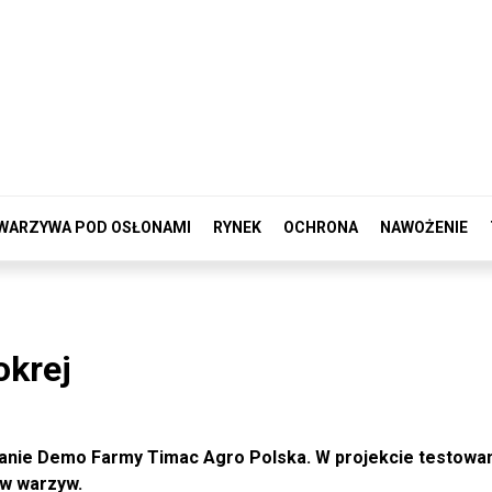
WARZYWA POD OSŁONAMI
RYNEK
OCHRONA
NAWOŻENIE
krej
kanie Demo Farmy Timac Agro Polska. W projekcie testowa
ów warzyw.