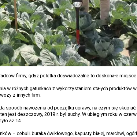
oradców firmy, gdyż poletka doświadczalne to doskonałe miejsce
nia w różnych gatunkach z wykorzystaniem stałych produktów w 
wozy z innych firm.
a sposób nawożenia od początku uprawy, na czym się skupiać,
 ten jest deszczowy, 2019 r. był suchy. W ubiegłym roku w czer
było aż 14.
ów – cebuli, buraka ćwikłowego, kapusty białej, marchwi, ogórk