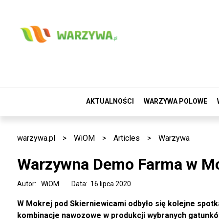
AKTUALNOŚCI
WARZYWA POLOWE
warzywa.pl
>
WiOM
>
Articles
>
Warzywa
Warzywna Demo Farma w Mo
Autor:
WiOM
Data: 16 lipca 2020
W Mokrej pod Skierniewicami odbyło się kolejne spot
kombinacje nawozowe w produkcji wybranych gatunk