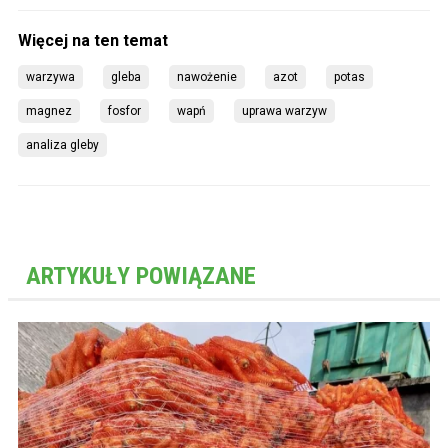
warzywa
gleba
nawożenie
azot
potas
magnez
fosfor
wapń
uprawa warzyw
analiza gleby
ARTYKUŁY POWIĄZANE