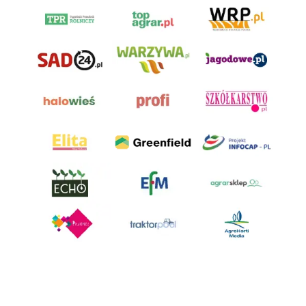
AgroHorti Media Sp. z o.o. ul. Metalowa 5, 60-118 Poznań. Akta rejestrowe
przechowywane w Sądzie Rejonowym Poznań - Nowe Miasto i Wilda w
Poznaniu, VIII Wydziale Gospodarczym, KRS 0001116269, NIP 7792573719,