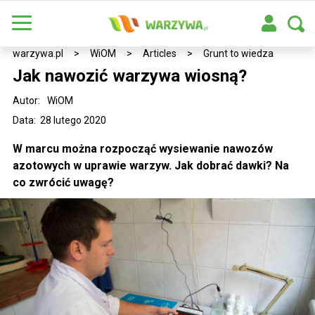
warzywa.pl
>
WiOM
>
Articles
>
Grunt to wiedza
Jak nawozić warzywa wiosną?
Autor:
WiOM
Data: 28 lutego 2020
W marcu można rozpocząć wysiewanie nawozów
azotowych w uprawie warzyw. Jak dobrać dawki? Na
co zwrócić uwagę?