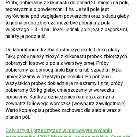
Próbę pobieramy z kilkunastu do ponad 20 miejsc na polu,
teoretycznie o powierzchni 1 ha. Jeżeli pole jest
wyrównane pod względem powierzchni oraz składu gleby,
to jedna próba zbiorcza może być pobrana z pola
większego – 3–4 ha. Jeżeli jednak pole jest z pagórkami,
należy je podzielić.
Do laboratorium trzeba dostarczyć około 0,5 kg gleby.
Taką próbę należy złożyć z kilkunastu próbek zbiorczych
pobranych losowo z pola z warstwy ornej. Próby
pobieramy za pomocą l
aski Egnera
lub szpadla i łyżki,
umieszczamy w czystym pojemniku. Po pobraniu
wszystkich próbek dokładnie je mieszamy i z tej próby
pobieramy 0,5 kg gleby, umieszczamy w woreczku i
opisujemy. Kartkę z oznaczeniem umieszczamy na
zewnątrz foliowego woreczka (wewnątrz zawilgotnieje).
Warto kopię opisu próbek zachować dla siebie wraz z
planem pól.
Cały artykuł przeczytasz w marcowym wydaniu