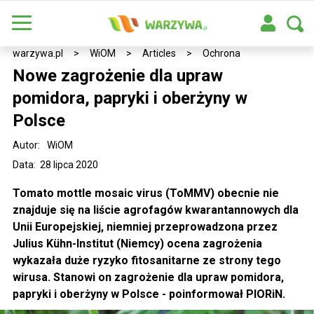
warzywa.pl
>
WiOM
>
Articles
>
Ochrona
Nowe zagrożenie dla upraw
pomidora, papryki i oberżyny w
Polsce
Autor:
WiOM
Data: 28 lipca 2020
Tomato mottle mosaic virus (ToMMV) obecnie nie
znajduje się na liście agrofagów kwarantannowych dla
Unii Europejskiej, niemniej przeprowadzona przez
Julius Kühn-Institut (Niemcy) ocena zagrożenia
wykazała duże ryzyko fitosanitarne ze strony tego
wirusa. Stanowi on zagrożenie dla upraw pomidora,
papryki i oberżyny w Polsce - poinformował PIORiN.