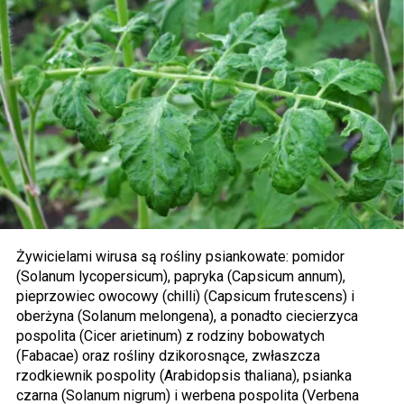
Żywicielami wirusa są rośliny psiankowate: pomidor
(Solanum lycopersicum), papryka (Capsicum annum),
pieprzowiec owocowy (chilli) (Capsicum frutescens) i
oberżyna (Solanum melongena), a ponadto ciecierzyca
pospolita (Cicer arietinum) z rodziny bobowatych
(Fabacae) oraz rośliny dzikorosnące, zwłaszcza
rzodkiewnik pospolity (Arabidopsis thaliana), psianka
czarna (Solanum nigrum) i werbena pospolita (Verbena