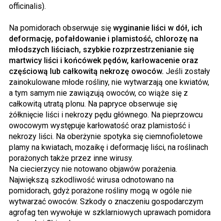
officinalis).
Na pomidorach obserwuje się
wyginanie liści w dół, ich
deformację, pofałdowanie i plamistość, chlorozę na
młodszych liściach, szybkie rozprzestrzenianie się
martwicy liści i końcówek pędów, karłowacenie oraz
częściową lub całkowitą nekrozę owoców.
Jeśli zostały
zainokulowane młode rośliny, nie wytwarzają one kwiatów,
a tym samym nie zawiązują owoców, co wiąże się z
całkowitą utratą plonu. Na papryce obserwuje się
żółknięcie liści i nekrozy pędu głównego. Na pieprzowcu
owocowym występuje karłowatość oraz plamistość i
nekrozy liści. Na oberżynie spotyka się ciemnofioletowe
plamy na kwiatach, mozaikę i deformację liści, na roślinach
porażonych także przez inne wirusy.
Na ciecierzycy nie notowano objawów porażenia.
Największą szkodliwość wirusa odnotowano na
pomidorach, gdyż porażone rośliny mogą w ogóle nie
wytwarzać owoców. Szkody o znaczeniu gospodarczym
agrofag ten wywołuje w szklarniowych uprawach pomidora