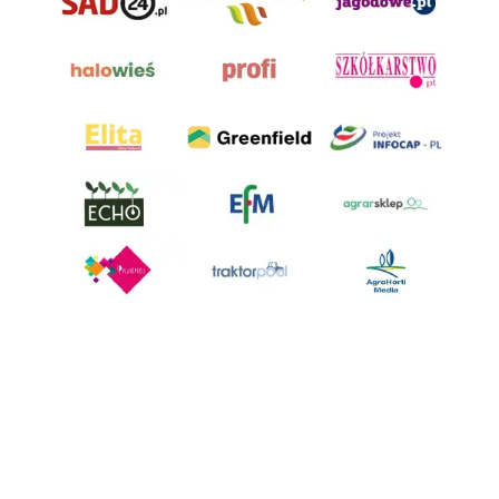
AgroHorti Media Sp. z o.o. ul. Metalowa 5, 60-118 Poznań. Akta rejestrowe
przechowywane w Sądzie Rejonowym Poznań - Nowe Miasto i Wilda w
Poznaniu, VIII Wydziale Gospodarczym, KRS 0001116269, NIP 7792573719,
REGON 529158846, kapitał zakładowy: 3.608.000 PLN.
Wszystkie prezentowane w ramach niniejszego portalu treści są
własnością AgroHorti Media Sp. z o.o, są zastrzeżone i chronione prawem
autorskim, kopiowanie i dalsze rozpowszechnianie treści jest zabronione.
(art. 25 ust. 1 pkt 1b ustawy z 4 lutego 1994 roku o prawie autorskim i