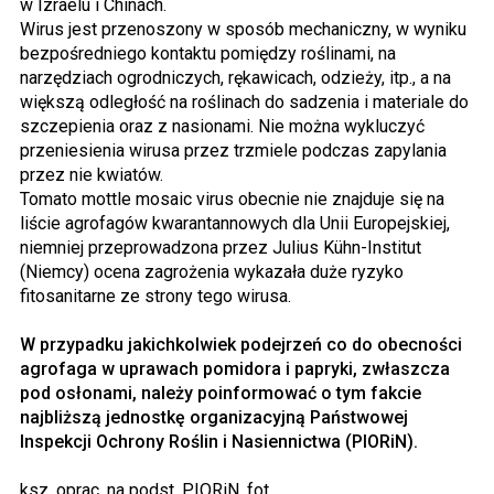
w Izraelu i Chinach.
Wirus jest przenoszony w sposób mechaniczny, w wyniku
bezpośredniego kontaktu pomiędzy roślinami, na
narzędziach ogrodniczych, rękawicach, odzieży, itp., a na
większą odległość na roślinach do sadzenia i materiale do
szczepienia oraz z nasionami. Nie można wykluczyć
przeniesienia wirusa przez trzmiele podczas zapylania
przez nie kwiatów.
Tomato mottle mosaic virus obecnie nie znajduje się na
liście agrofagów kwarantannowych dla Unii Europejskiej,
niemniej przeprowadzona przez Julius Kühn-Institut
(Niemcy) ocena zagrożenia wykazała duże ryzyko
fitosanitarne ze strony tego wirusa.
W przypadku jakichkolwiek podejrzeń co do obecności
agrofaga w uprawach pomidora i papryki, zwłaszcza
pod osłonami, należy poinformować o tym fakcie
najbliższą jednostkę organizacyjną Państwowej
Inspekcji Ochrony Roślin i Nasiennictwa (PIORiN).
ksz, oprac. na podst. PIORiN, fot.