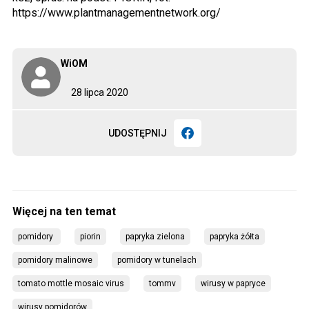
https://www.plantmanagementnetwork.org/
WiOM
28 lipca 2020
UDOSTĘPNIJ
pomidory 
piorin
papryka zielona
papryka żółta
pomidory malinowe
pomidory w tunelach
tomato mottle mosaic virus
tommv
wirusy w papryce
wirusy pomidorów