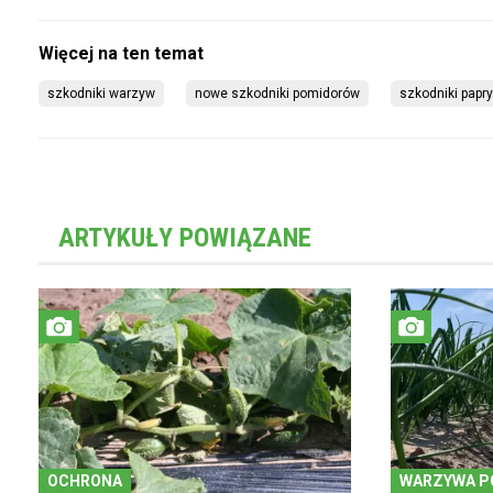
szkodniki warzyw
nowe szkodniki pomidorów
szkodniki papry
ARTYKUŁY POWIĄZANE
OCHRONA
WARZYWA P