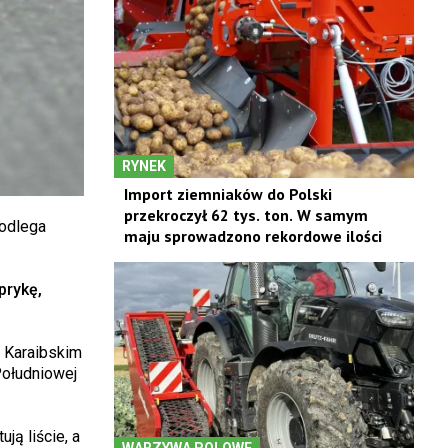
RYNEK
Import ziemniaków do Polski
przekroczył 62 tys. ton. W samym
podlega
maju sprowadzono rekordowe ilości
prykę,
 Karaibskim
Południowej
ą liście, a
WARZYWA POLOWE