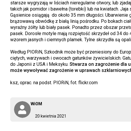
starsze wygryzają w liściach nieregularne otwory, lub zjad
takich jak pomidor i bawełna (torebki) lub na kwiatach. Jaja
Gąsienice osiągają do około 35 mm długości. Ubarwienie gą
brązowawą obwódkę z białą linią pośrodku. Po bokach ciała 
wyraźny żółty lub biały pasek. Ponadto przez obszar prze
pasek. Dorosłe motyle mają rozpiętość skrzydeł od 34 d
wzorem jasnych i ciemnych plamek. Tylne skrzydła są opal
Według PIORiN, Szkodnik może być przeniesiony do Europ
ciętych, warzywach i owocach gatunków żywicielskich. Ga
do Japonii z USA i Meksyku.
Stwarza on zagrożenie dla u
może wywoływać zagrożenie w uprawach szklarniowyc
ksz, oprac. na podst. PIORiN, fot. flickr.com
WiOM
20 kwietnia 2021