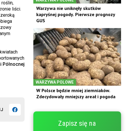
roślin,
Warzywa nie uniknęły skutków
onie liści.
kapryśnej pogody. Pierwsze prognozy
szeroką
GUS
ebiega
ńczowy
wanym
kwiatach
mportowanych
i Północnej
WARZYWA POLOWE
W Polsce będzie mniej ziemniaków.
Zdecydowały mniejszy areał i pogoda
IJ
Zapisz się na