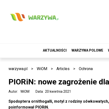
AKTUALNOŚCI
WARZYWA POLOWE
warzywa.pl
>
WiOM
>
Articles
>
Ochrona
PIORiN: nowe zagrożenie dl
Autor:
WiOM
Data: 20 kwietnia 2021
Spodoptera ornithogalli, motyl z rodziny sówkowatych
poinformował PIORiN.