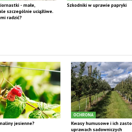
ornastki - małe,
Szkodniki w uprawie papryki
ale szczególnie uciążliwe.
imi radzić?
OCHRONA
 maliny jesienne?
Kwasy humusowe i ich zast
uprawach sadowniczych