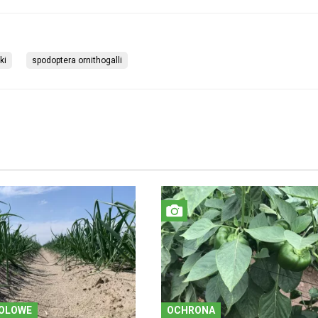
ki
spodoptera ornithogalli
OLOWE
OCHRONA