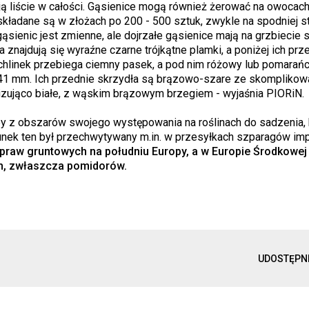
ają liście w całości. Gąsienice mogą również żerować na owocach 
 składane są w złożach po 200 - 500 sztuk, zwykle na spodniej str
sienic jest zmienne, ale dojrzałe gąsienice mają na grzbiecie 
znajdują się wyraźne czarne trójkątne plamki, a poniżej ich prz
tchlinek przebiega ciemny pasek, a pod nim różowy lub pomara
o 41 mm. Ich przednie skrzydła są brązowo-szare ze skompliko
izująco białe, z wąskim brązowym brzegiem - wyjaśnia PIORiN.
y z obszarów swojego występowania na roślinach do sadzenia, 
tunek ten był przechwytywany m.in. w przesyłkach szparagów i
praw gruntowych na południu Europy, a w Europie Środkowej 
h, zwłaszcza pomidorów.
UDOSTĘPN