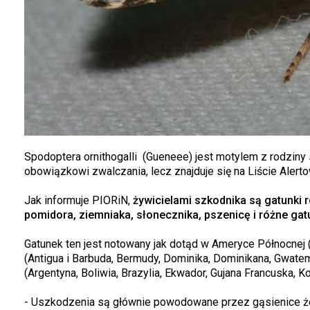
Spodoptera ornithogalli (Gueneee) jest motylem z rodziny 
obowiązkowi zwalczania, lecz znajduje się na Liście Aler
Jak informuje PIORiN,
żywicielami szkodnika są gatunki ro
pomidora, ziemniaka, słonecznika, pszenicę i różne gatu
Gatunek ten jest notowany jak dotąd w Ameryce Północnej
(Antigua i Barbuda, Bermudy, Dominika, Dominikana, Gwate
(Argentyna, Boliwia, Brazylia, Ekwador, Gujana Francuska, K
- Uszkodzenia są głównie powodowane przez gąsienice żeru