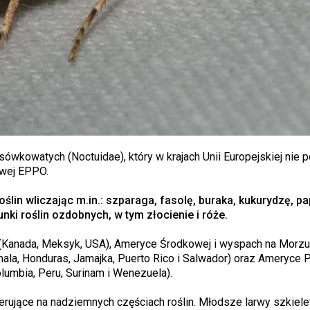
sówkowatych (Noctuidae), który w krajach Unii Europejskiej nie 
towej EPPO.
ślin wliczając m.in.: szparaga, fasolę, buraka, kukurydzę, pa
nki roślin ozdobnych, w tym złocienie i róże.
 (Kanada, Meksyk, USA), Ameryce Środkowej i wyspach na Morzu
mala, Honduras, Jamajka, Puerto Rico i Salwador) oraz Ameryce 
olumbia, Peru, Surinam i Wenezuela).
jące na nadziemnych częściach roślin. Młodsze larwy szkieletuj