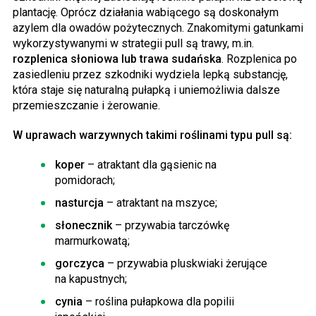
plantację. Oprócz działania wabiącego są doskonałym
azylem dla owadów pożytecznych. Znakomitymi gatunkami
wykorzystywanymi w strategii pull są trawy, m.in.
rozplenica słoniowa lub trawa sudańska
. Rozplenica po
zasiedleniu przez szkodniki wydziela lepką substancję,
która staje się naturalną pułapką i uniemożliwia dalsze
przemieszczanie i żerowanie.
W uprawach warzywnych takimi roślinami typu pull są:
koper
– atraktant dla gąsienic na
pomidorach;
nasturcja
– atraktant na mszyce;
słonecznik
– przywabia tarczówkę
marmurkowatą;
gorczyca
– przywabia pluskwiaki żerujące
na kapustnych;
cynia
– roślina pułapkowa dla popilii