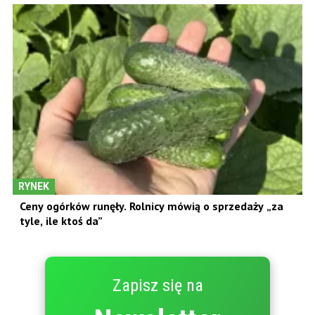
RYNEK
Ceny ogórków runęły. Rolnicy mówią o sprzedaży „za
tyle, ile ktoś da”
Zapisz się na