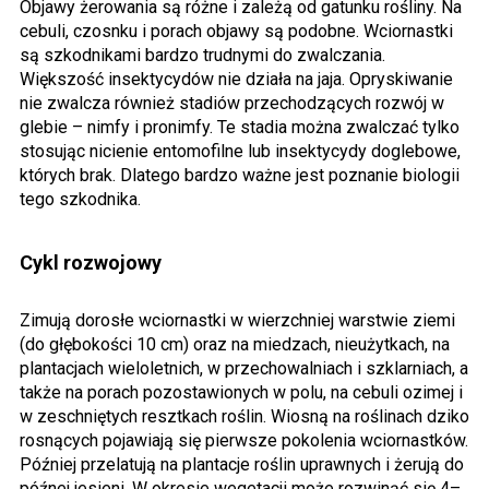
Objawy żerowania są różne i zależą od gatunku rośliny. Na
cebuli, czosnku i porach objawy są podobne. Wciornastki
są szkodnikami bardzo trudnymi do zwalczania.
Większość insektycydów nie działa na jaja. Opryskiwanie
nie zwalcza również stadiów przechodzących rozwój w
glebie – nimfy i pronimfy. Te stadia można zwalczać tylko
stosując nicienie entomofilne lub insektycydy doglebowe,
których brak. Dlatego bardzo ważne jest poznanie biologii
tego szkodnika.
Cykl rozwojowy
Zimują dorosłe wciornastki w wierzchniej warstwie ziemi
(do głębokości 10 cm) oraz na miedzach, nieużytkach, na
plantacjach wieloletnich, w przechowalniach i szklarniach, a
także na porach pozostawionych w polu, na cebuli ozimej i
w zeschniętych resztkach roślin. Wiosną na roślinach dziko
rosnących pojawiają się pierwsze pokolenia wciornastków.
Później przelatują na plantacje roślin uprawnych i żerują do
późnej jesieni. W okresie wegetacji może rozwinąć się 4–