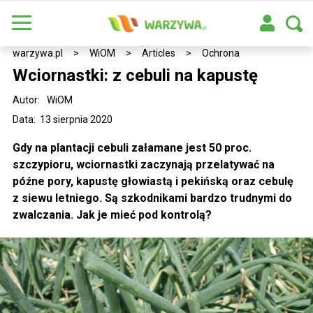
warzywa.pl
>
WiOM
>
Articles
>
Ochrona
Wciornastki: z cebuli na kapustę
Autor:
WiOM
Data: 13 sierpnia 2020
Gdy na plantacji cebuli załamane jest 50 proc.
szczypioru, wciornastki zaczynają przelatywać na
późne pory, kapustę głowiastą i pekińską oraz cebulę
z siewu letniego. Są szkodnikami bardzo trudnymi do
zwalczania. Jak je mieć pod kontrolą?