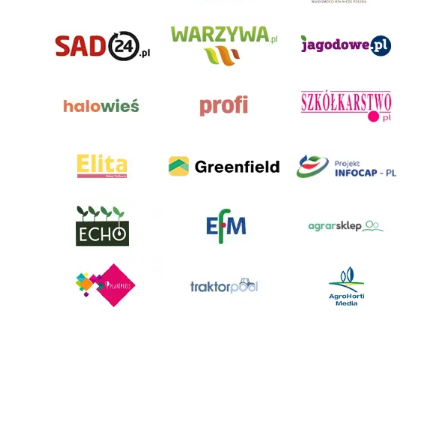
AgroHorti Media Sp. z o.o. ul. Metalowa 5, 60-118 Poznań. Akta rejestrowe
przechowywane w Sądzie Rejonowym Poznań - Nowe Miasto i Wilda w
Poznaniu, VIII Wydziale Gospodarczym, KRS 0001116269, NIP 7792573719,
REGON 529158846, kapitał zakładowy: 3.608.000 PLN.
Wszystkie prezentowane w ramach niniejszego portalu treści są