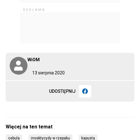
WiOM
13 sierpnia 2020
UDOSTĘPNIJ
cebula
insektycydy w rzepaku
kapusta