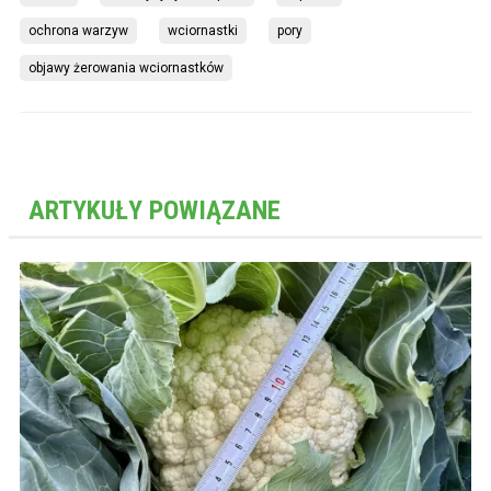
ochrona warzyw
wciornastki
pory
objawy żerowania wciornastków
ARTYKUŁY POWIĄZANE