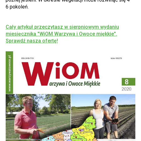
6 pokoleń.
Cały artykuł
przeczytasz w sierpniowym wydaniu
miesięcznika "WiOM Warzywa i Owoce miękkie".
Sprawdź nasza ofertę!