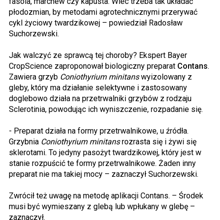
fasola, marchew czy kapusta. Wiec trzeba tak układać
płodozmian, by metodami agrotechnicznymi przerywać
cykl życiowy twardzikowej – powiedział Radosław
Suchorzewski.
Jak walczyć ze sprawcą tej choroby? Ekspert Bayer
CropScience zaproponował biologiczny preparat
Contans
.
Zawiera grzyb
Coniothyrium minitans
wyizolowany z
gleby, który ma działanie selektywne i zastosowany
doglebowo działa na przetrwalniki grzybów z rodzaju
Sclerotinia, powodując ich wyniszczenie, rozpadanie się.
- Preparat działa na formy przetrwalnikowe, u źródła.
Grzybnia
Coniothyrium minitans
rozrasta się i żywi się
sklerotami. To jedyny pasożyt twardzikowej, który jest w
stanie rozpuścić te formy przetrwalnikowe. Żaden inny
preparat nie ma takiej mocy – zaznaczył Suchorzewski.
Zwrócił też uwagę na metodę aplikacji Contans. – Środek
musi być wymieszany z glebą lub wpłukany w glebę –
zaznaczył.