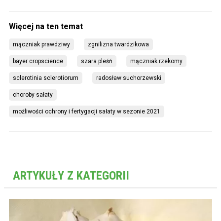
mączniak prawdziwy
zgnilizna twardzikowa
bayer cropscience
szara pleśń
mączniak rzekomy
sclerotinia sclerotiorum
radosław suchorzewski
choroby sałaty
możliwości ochrony i fertygacji sałaty w sezonie 2021
ARTYKUŁY Z KATEGORII