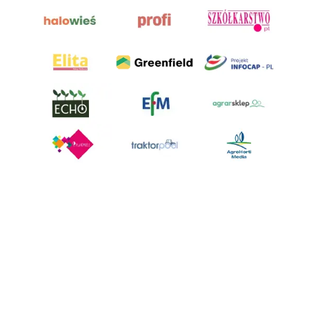
AgroHorti Media Sp. z o.o. ul. Metalowa 5, 60-118 Poznań. Akta rejestrowe
przechowywane w Sądzie Rejonowym Poznań - Nowe Miasto i Wilda w
Poznaniu, VIII Wydziale Gospodarczym, KRS 0001116269, NIP 7792573719,
REGON 529158846, kapitał zakładowy: 3.608.000 PLN.
Wszystkie prezentowane w ramach niniejszego portalu treści są
własnością AgroHorti Media Sp. z o.o, są zastrzeżone i chronione prawem
autorskim, kopiowanie i dalsze rozpowszechnianie treści jest zabronione.
(art. 25 ust. 1 pkt 1b ustawy z 4 lutego 1994 roku o prawie autorskim i
prawach pokrewnych.