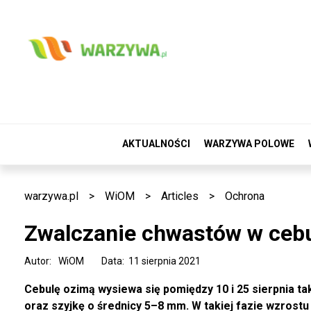
AKTUALNOŚCI
WARZYWA POLOWE
warzywa.pl
>
WiOM
>
Articles
>
Ochrona
Zwalczanie chwastów w cebu
Autor:
WiOM
Data: 11 sierpnia 2021
Cebulę ozimą wysiewa się pomiędzy 10 i 25 sierpnia ta
oraz szyjkę o średnicy 5–8 mm. W takiej fazie wzrostu 