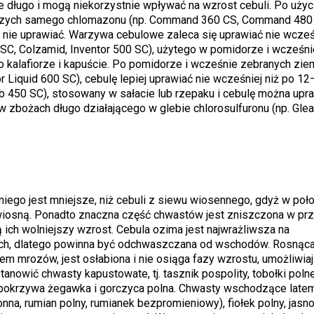
ie długo i mogą niekorzystnie wpływać na wzrost cebuli. Po użyc
olniczych samego chlomazonu (np. Command 360 CS, Command 480 
ej nie uprawiać. Warzywa cebulowe zaleca się uprawiać nie wcześ
SC, Colzamid, Inventor 500 SC), użytego w pomidorze i wcześni
o kalafiorze i kapuście. Po pomidorze i wcześnie zebranych zie
Liquid 600 SC), cebulę lepiej uprawiać nie wcześniej niż po 12
b 450 SC), stosowany w sałacie lub rzepaku i cebulę można upr
w zbożach długo działającego w glebie chlorosulfuronu (np. Gle
iego jest mniejsze, niż cebuli z siewu wiosennego, gdyż w poł
wiosną. Ponadto znaczna część chwastów jest zniszczona w prz
 ich wolniejszy wzrost. Cebula ozima jest najwrażliwsza na
ch, dlatego powinna być odchwaszczana od wschodów. Rosnąc
 mrozów, jest osłabiona i nie osiąga fazy wzrostu, umożliwiaj
nowić chwasty kapustowate, tj. tasznik pospolity, tobołki poln
okrzywa żegawka i gorczyca polna. Chwasty wschodzące latem i
na, rumian polny, rumianek bezpromieniowy), fiołek polny, jasno