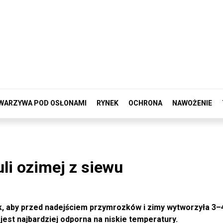
WARZYWA POD OSŁONAMI
RYNEK
OCHRONA
NAWOŻENIE
li ozimej z siewu
k, aby przed nadejściem przymrozków i zimy wytworzyła 3–4
jest najbardziej odporna na niskie temperatury.