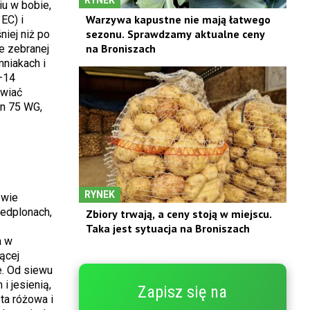
iu w bobie,
Warzywa kapustne nie mają łatwego
EC) i
sezonu. Sprawdzamy aktualne ceny
niej niż po
na Broniszach
e zebranej
mniakach i
–14
awiać
an 75 WG,
RYNEK
owie
edplonach,
Zbiory trwają, a ceny stoją w miejscu.
Taka jest sytuacja na Broniszach
a w
ącej
e. Od siewu
 jesienią,
Zapisz się na
ta różowa i