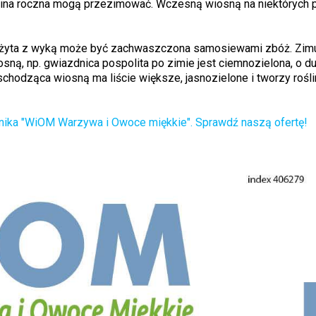
hlina roczna mogą przezimować. Wczesną wiosną na niektórych p
i żyta z wyką może być zachwaszczona samosiewami zbóż. Zim
ą, np. gwiazdnica pospolita po zimie jest ciemnozielona, o d
chodząca wiosną ma liście większe, jasnozielone i tworzy rośli
ika "WiOM Warzywa i Owoce miękkie". Sprawdź naszą ofertę!