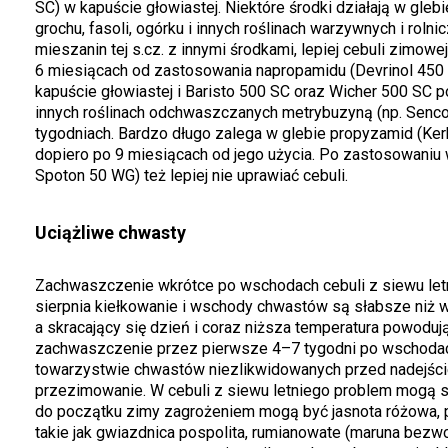
SC) w kapuście głowiastej. Niektóre środki działają w gleb
grochu, fasoli, ogórku i innych roślinach warzywnych i r
mieszanin tej s.cz. z innymi środkami, lepiej cebuli zimow
6 miesiącach od zastosowania napropamidu (Devrinol 450 
kapuście głowiastej i Baristo 500 SC oraz Wicher 500 SC p
innych roślinach odchwaszczanych metrybuzyną (np. Sencor 
tygodniach. Bardzo długo zalega w glebie propyzamid (Ker
dopiero po 9 miesiącach od jego użycia. Po zastosowaniu 
Spoton 50 WG) też lepiej nie uprawiać cebuli.
Uciążliwe chwasty
Zachwaszczenie wkrótce po wschodach cebuli z siewu letn
sierpnia kiełkowanie i wschody chwastów są słabsze niż 
a skracający się dzień i coraz niższa temperatura powodują
zachwaszczenie przez pierwsze 4–7 tygodni po wschoda
towarzystwie chwastów niezlikwidowanych przed nadejściem
przezimowanie. W cebuli z siewu letniego problem mogą sta
do początku zimy zagrożeniem mogą być jasnota różowa, p
takie jak gwiazdnica pospolita, rumianowate (maruna bezwon