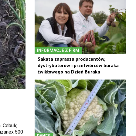
INFORMACJE Z FIRM
Sakata zaprasza producentów,
dystrybutorów i przetwórców buraka
ćwikłowego na Dzień Buraka
. Cebulę
tazanex 500
RYNEK