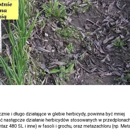
znie i długo działające w glebie herbicydy, powinna być mniej
ć następcze działanie herbicydów stosowanych w przedplonach
az 480 SL i inne) w fasoli i grochu, oraz metazachloru (np. Me