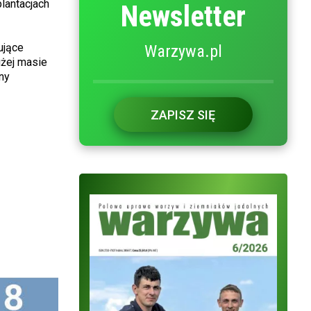
lantacjach
Newsletter
ujące
Warzywa.pl
użej masie
ny
ZAPISZ SIĘ