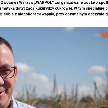
 Owoców i Warzyw „WARPOL” zorganizowane zostało spotk
tematyką dotyczącą kukurydzy cukrowej. W tym specjalnie 
ić sobie z niedoborami wapnia, przy optymalnym odczynie g