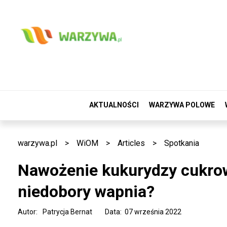
AKTUALNOŚCI
WARZYWA POLOWE
warzywa.pl
>
WiOM
>
Articles
>
Spotkania
Nawożenie kukurydzy cukrowe
niedobory wapnia?
Autor:
Patrycja Bernat
Data: 07 września 2022