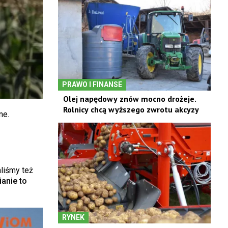
PRAWO I FINANSE
Olej napędowy znów mocno drożeje.
Rolnicy chcą wyższego zwrotu akcyzy
ne.
aliśmy też
anie to
RYNEK