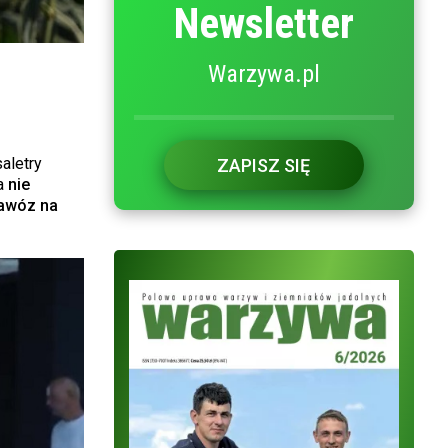
Newsletter
Warzywa.pl
aletry
ZAPISZ SIĘ
 a
nie
awóz na