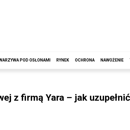
WARZYWA POD OSŁONAMI
RYNEK
OCHRONA
NAWOŻENIE
j z firmą Yara – jak uzupełni