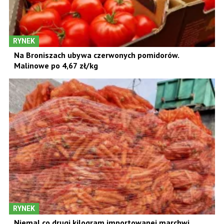
RYNEK
Na Broniszach ubywa czerwonych pomidorów.
Malinowe po 4,67 zł/kg
RYNEK
Niemal co drugi kilogram importowanej marchwi