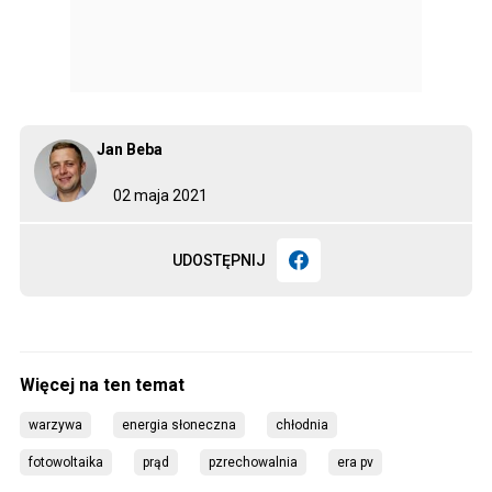
Jan Beba
02 maja 2021
UDOSTĘPNIJ
warzywa
energia słoneczna
chłodnia
fotowoltaika
prąd
pzrechowalnia
era pv