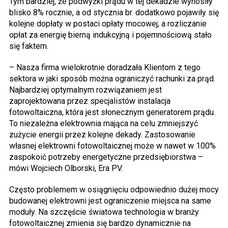
Tym bardziej, że podwyżki prądu w tej dekadzie wynosiły
blisko 8% rocznie, a od stycznia br. dodatkowo pojawiły się
kolejne dopłaty w postaci opłaty mocowej, a rozliczanie
opłat za energię bierną indukcyjną i pojemnościową stało
się faktem.
– Nasza firma wielokrotnie doradzała Klientom z tego
sektora w jaki sposób można ograniczyć rachunki za prąd.
Najbardziej optymalnym rozwiązaniem jest
zaprojektowana przez specjalistów instalacja
fotowoltaiczna, która jest słonecznym generatorem prądu.
To niezależna elektrownia mająca na celu zmniejszyć
zużycie energii przez kolejne dekady. Zastosowanie
własnej elektrowni fotowoltaicznej może w nawet w 100%
zaspokoić potrzeby energetyczne przedsiębiorstwa –
mówi Wojciech Olborski, Era PV.
Często problemem w osiągnięciu odpowiednio dużej mocy
budowanej elektrowni jest ograniczenie miejsca na same
moduły. Na szczęście światowa technologia w branży
fotowoltaicznej zmienia się bardzo dynamicznie na