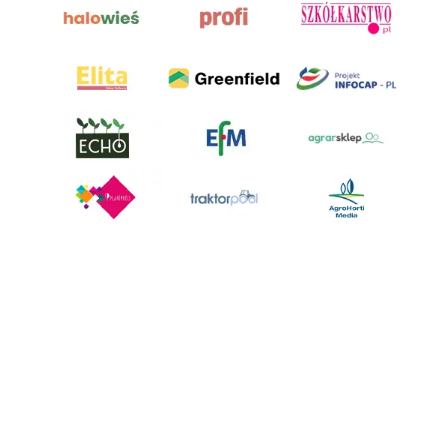
AgroHorti Media Sp. z o.o. ul. Metalowa 5, 60-118 Poznań. Akta rejestrowe
przechowywane w Sądzie Rejonowym Poznań - Nowe Miasto i Wilda w
Poznaniu, VIII Wydziale Gospodarczym, KRS 0001116269, NIP 7792573719,
REGON 529158846, kapitał zakładowy: 3.608.000 PLN.
Wszystkie prezentowane w ramach niniejszego portalu treści są
własnością AgroHorti Media Sp. z o.o, są zastrzeżone i chronione prawem
autorskim, kopiowanie i dalsze rozpowszechnianie treści jest zabronione.
(art. 25 ust. 1 pkt 1b ustawy z 4 lutego 1994 roku o prawie autorskim i
prawach pokrewnych.