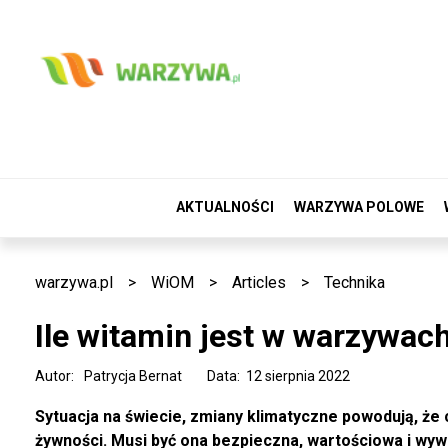
AKTUALNOŚCI
WARZYWA POLOWE
warzywa.pl
>
WiOM
>
Articles
>
Technika
Ile witamin jest w warzywac
Autor:
Patrycja Bernat
Data: 12 sierpnia 2022
Sytuacja na świecie, zmiany klimatyczne powodują, że
żywności. Musi być ona bezpieczna, wartościowa i wy