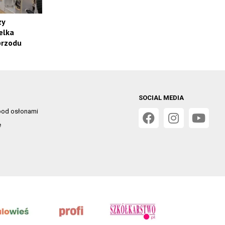
zy
elka
przodu
SOCIAL MEDIA
od osłonami
e