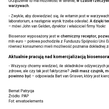
Urządzenie to ma możliwość w terenie,
w czasie rzeczywi
warzywach.
- Zwykle, aby dowiedzieć się, ile witamin jest w warzywach 
laboratorium, a następnie wynik trzeba odesłać.
A dzięki t
– mówi John van Gelden, dyrektor i właściciel firmy Yookr.
Biosensor wyposażony jest w
chemiczny receptor, pozwal
mln euro – połowa pochodziła z Funduszu Spójności Unii Euro
również konsumenci mieli możliwość poznania dokładnej z
Aktualnie pracują nad komercjalizacją biosensor
- Wszyscy chcemy wiedzieć, ile składników odżywczych je
zdrowe, ale czy tak jest faktycznie?
Jeśli masz czujnik, m
powinno być
– odpowiada Bart van Grisven, który jest kie
Bernat Patrycja
Źródło: PAP
Fot: envatoelements