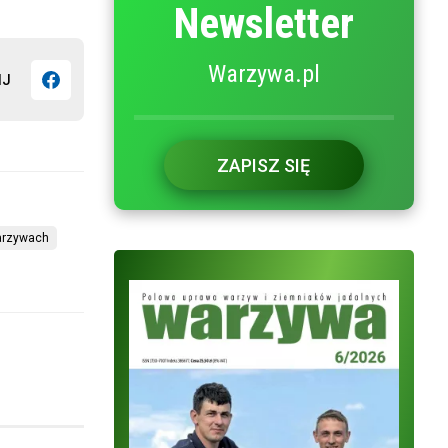
Newsletter
Warzywa.pl
IJ
ZAPISZ SIĘ
warzywach