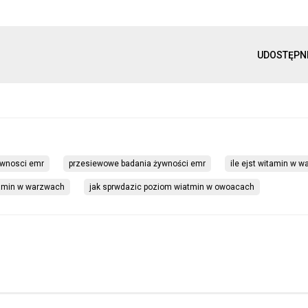
UDOSTĘPN
ywnosci emr
przesiewowe badania żywności emr
ile ejst witamin w 
tamin w warzwach
jak sprwdazic poziom wiatmin w owoacach