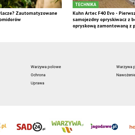
TECHNIKA
ylacze? Zautomatyzowane
Kuhn Artec F40 Evo - Pierws
pomidorów
samojezdny opryskiwacz z b
opryskową zamontowaną z 
Warzywa polowe
Warzywa p
Ochrona
Nawożeni
Uprawa