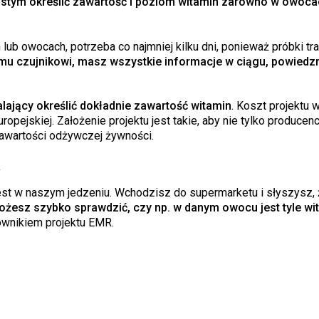
stym określić zawartość i poziom witamin zarówno w owocac
lub owocach, potrzeba co najmniej kilku dni, ponieważ próbki tra
emu czujnikowi, masz wszystkie informacje w ciągu, powiedz
ający określić dokładnie zawartość witamin
. Koszt projektu w
pejskiej. Założenie projektu jest takie, aby nie tylko producenci
awartości odżywczej żywności.
a
st w naszym jedzeniu. Wchodzisz do supermarketu i słyszysz, ż
ożesz szybko sprawdzić, czy np. w danym owocu jest tyle wit
rownikiem projektu EMR.