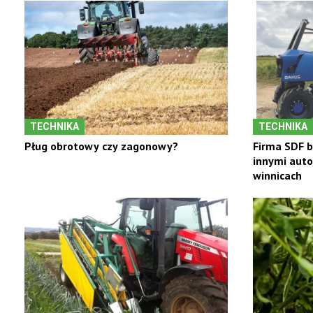
TECHNIKA
TECHNIKA
Pług obrotowy czy zagonowy?
Firma SDF 
innymi auto
winnicach