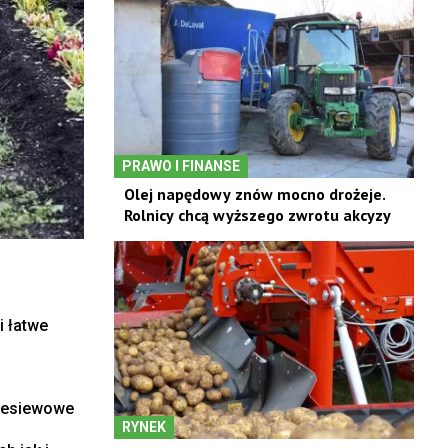
PRAWO I FINANSE
Olej napędowy znów mocno drożeje.
Rolnicy chcą wyższego zwrotu akcyzy
i łatwe
zesiewowe
RYNEK