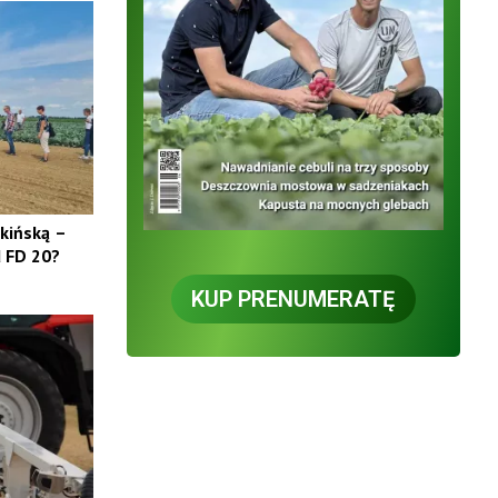
ekińską –
d FD 20?
KUP PRENUMERATĘ