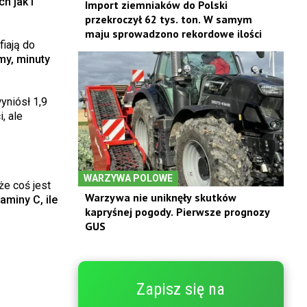
h jak i
Import ziemniaków do Polski
przekroczył 62 tys. ton. W samym
maju sprowadzono rekordowe ilości
fiają do
my, minuty
yniósł 1,9
, ale
WARZYWA POLOWE
e coś jest
Warzywa nie uniknęły skutków
aminy C, ile
kapryśnej pogody. Pierwsze prognozy
GUS
Zapisz się na