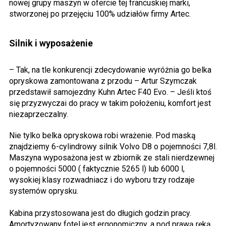
nowej grupy maszyn w ofercie tej francuskiej marki,
stworzonej po przejęciu 100% udziałów firmy Artec.
Silnik i wyposażenie
– Tak, na tle konkurencji zdecydowanie wyróżnia go belka
opryskowa zamontowana z przodu – Artur Szymczak
przedstawił samojezdny Kuhn Artec F40 Evo. – Jeśli ktoś
się przyzwyczai do pracy w takim położeniu, komfort jest
niezaprzeczalny.
Nie tylko belka opryskowa robi wrażenie. Pod maską
znajdziemy 6-cylindrowy silnik Volvo D8 o pojemności 7,8l.
Maszyna wyposażona jest w zbiornik ze stali nierdzewnej
o pojemności 5000 ( faktycznie 5265 l) lub 6000 l,
wysokiej klasy rozwadniacz i do wyboru trzy rodzaje
systemów oprysku.
Kabina przystosowana jest do długich godzin pracy.
Amortyzowany fotel jest ergonomiczny, a pod prawą ręką