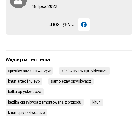
18 lipca 2022
UDOSTĘPNIJ
opryskwiacze do warzyw
silnikvolvo w oprsykiwaczu
khun artec f40 evo
samojezny opryskwacz
belka opryskwiacza
bezlka oprsykwoa zamontowana z przpodu
khun
khun opryszkiwcacze