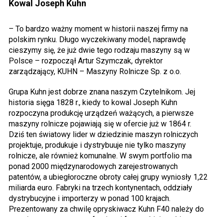
Kowal Joseph Kuhn
– To bardzo ważny moment w historii naszej firmy na
polskim rynku. Długo wyczekiwany model, naprawdę
cieszymy się, że już dwie tego rodzaju maszyny są w
Polsce – rozpoczął Artur Szymczak, dyrektor
zarządzający, KUHN – Maszyny Rolnicze Sp. z o.o.
Grupa Kuhn jest dobrze znana naszym Czytelnikom. Jej
historia sięga 1828 r., kiedy to kowal Joseph Kuhn
rozpoczyna produkcję urządzeń ważących, a pierwsze
maszyny rolnicze pojawiają się w ofercie już w 1864 r.
Dziś ten światowy lider w dziedzinie maszyn rolniczych
projektuje, produkuje i dystrybuuje nie tylko maszyny
rolnicze, ale również komunalne. W swym portfolio ma
ponad 2000 międzynarodowych zarejestrowanych
patentów, a ubiegłoroczne obroty całej grupy wyniosły 1,22
miliarda euro. Fabryki na trzech kontynentach, oddziały
dystrybucyjne i importerzy w ponad 100 krajach.
Prezentowany za chwilę opryskiwacz Kuhn F40 należy do