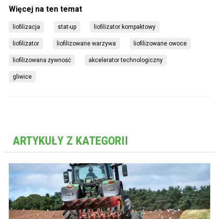
liofilizacja
stat-up
liofilizator kompaktowy
liofilizator
liofilizowane warzywa
liofilizowane owoce
liofilizowana żywność
akcelerator technologiczny
gliwice
ARTYKUŁY Z KATEGORII