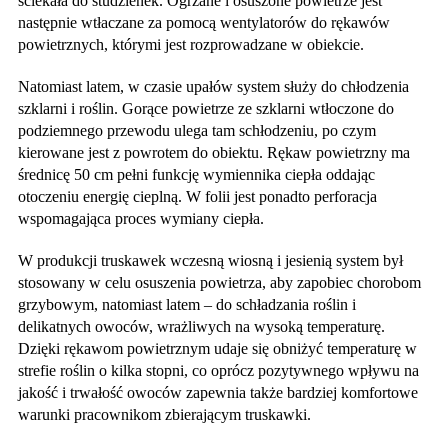
ściekała do studzienek. Ogrzane i osuszone powietrze jest
następnie wtłaczane za pomocą wentylatorów do rękawów
powietrznych, którymi jest rozprowadzane w obiekcie.
Natomiast latem, w czasie upałów system służy do chłodzenia
szklarni i roślin. Gorące powietrze ze szklarni wtłoczone do
podziemnego przewodu ulega tam schłodzeniu, po czym
kierowane jest z powrotem do obiektu. Rękaw powietrzny ma
średnicę 50 cm pełni funkcję wymiennika ciepła oddając
otoczeniu energię cieplną. W folii jest ponadto perforacja
wspomagająca proces wymiany ciepła.
W produkcji truskawek wczesną wiosną i jesienią system był
stosowany w celu osuszenia powietrza, aby zapobiec chorobom
grzybowym, natomiast latem – do schładzania roślin i
delikatnych owoców, wrażliwych na wysoką temperaturę.
Dzięki rękawom powietrznym udaje się obniżyć temperaturę w
strefie roślin o kilka stopni, co oprócz pozytywnego wpływu na
jakość i trwałość owoców zapewnia także bardziej komfortowe
warunki pracownikom zbierającym truskawki.