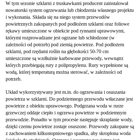
W tym sezonie szklarni z truskawkami producent zainstalował
nowatorski system ogrzewania lub chłodzenia własnego projektu
i wykonania. Składa się na niego system przewodów
powietrznych zakopanych pod podłożem szklarni oraz foliowe
rękawy umieszczone w obiekcie pod rynnami uprawowymi,
którymi rozprowadzane jest ogrzane lub schłodzone (w
zależności od potrzeb) pod ziemią powietrze. Pod podłożem
szklarni, pod rzędami roślin na głębokości 50-70 cm
umieszczone są wzdłużnie karbowane przewody, wewnątrz
których przebiegają rury z polipropylenu. Rury wypełnione są
wodą, której temperaturą można sterować, w zależności od
potrzeb.
Układ wykorzystywany jest m.in. do ogrzewania i osuszania
powietrza w szklarni. Do podziemnego przewodu wtłaczane jest
powietrze z obiektu uprawowego. Podgrzana woda w rurze
grzewczej oddaje ciepło i ogrzewa powietrze w podziemnym
przewodzie. Ponadto w tym procesie następuje skraplanie wody,
dzięki czemu powietrze zostaje osuszone. Przewody zakopane są
z zachowaniem kilkustopniowego spadku, aby skroplona woda