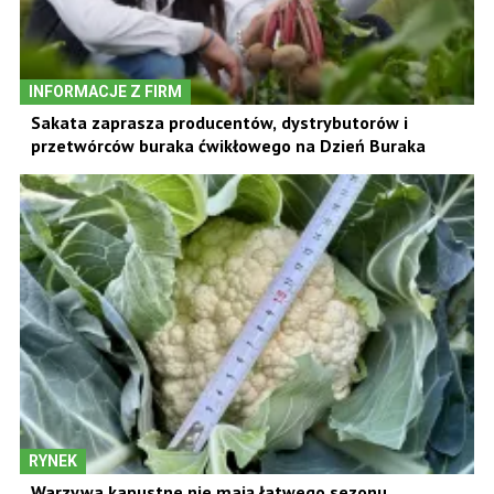
INFORMACJE Z FIRM
Sakata zaprasza producentów, dystrybutorów i
przetwórców buraka ćwikłowego na Dzień Buraka
RYNEK
Warzywa kapustne nie mają łatwego sezonu.