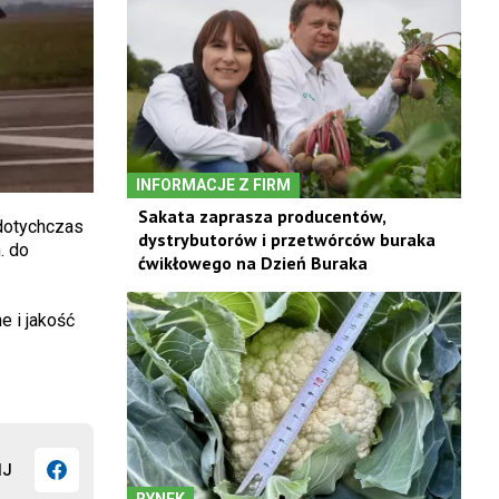
INFORMACJE Z FIRM
Sakata zaprasza producentów,
 dotychczas
dystrybutorów i przetwórców buraka
. do
ćwikłowego na Dzień Buraka
 i jakość
IJ
RYNEK