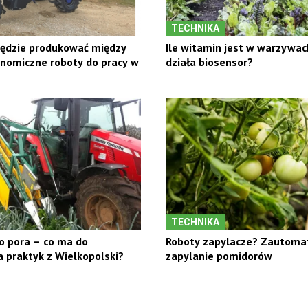
TECHNIKA
będzie produkować między
Ile witamin jest w warzywac
nomiczne roboty do pracy w
działa biosensor?
TECHNIKA
o pora – co ma do
Roboty zapylacze? Zautom
 praktyk z Wielkopolski?
zapylanie pomidorów