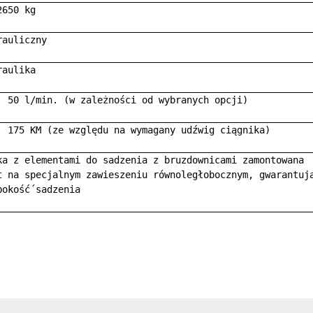
650 kg 

auliczny 

aulika 

. 50 l/min. (w zależności od wybranych opcji) 

. 175 KM (ze względu na wymagany udźwig ciągnika) 

ka z elementami do sadzenia z bruzdownicami zamontowana

t na specjalnym zawieszeniu równoległobocznym, gwarantując
okość́ sadzenia 
