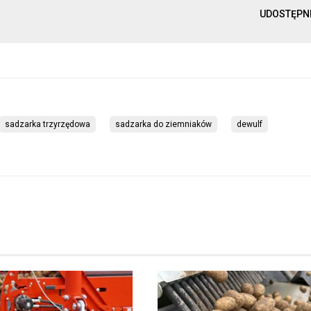
UDOSTĘPN
sadzarka trzyrzędowa
sadzarka do ziemniaków
dewulf