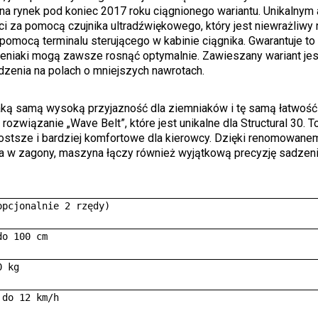
na rynek pod koniec 2017 roku ciągnionego wariantu. Unikalny
i za pomocą czujnika ultradźwiękowego, który jest niewrażliwy 
 pomocą terminalu sterującego w kabinie ciągnika. Gwarantuje to 
zeniaki mogą zawsze rosnąć optymalnie. Zawieszany wariant jes
dzenia na polach o mniejszych nawrotach.
taką samą wysoką przyjazność dla ziemniaków i tę samą łatwość 
ozwiązanie „Wave Belt”, które jest unikalne dla Structural 30. To
rostsze i bardziej komfortowe dla kierowcy. Dzięki renomowane
 w zagony, maszyna łączy również wyjątkową precyzję sadzen
opcjonalnie 2 rzędy) 

o 100 cm 

 kg 

 do 12 km/h 
