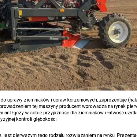
do uprawy ziemniaków i upraw korzeniowych, zaprezentuje (hala
 wprowadzeniem tej maszyny producent wprowadza na rynek pie
iant łączy w sobie przyjazność dla ziemniaków i łatwość użytk
yzyjnej kontroli głębokości.
e, jest pierwszym tego rodzaju rozwiązaniem na rynku. Prezentac