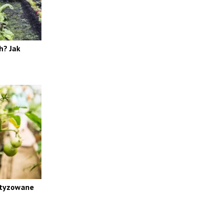
h? Jak
atyzowane