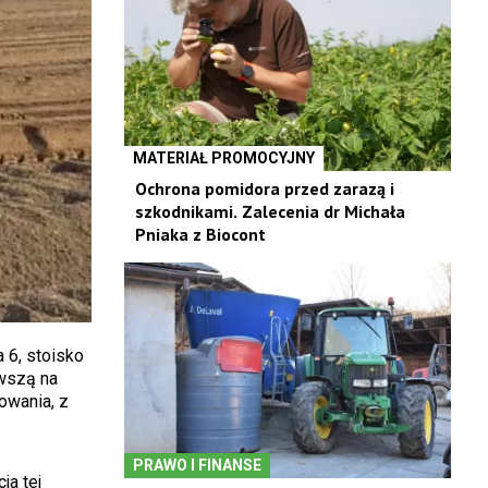
MATERIAŁ PROMOCYJNY
Ochrona pomidora przed zarazą i
szkodnikami. Zalecenia dr Michała
Pniaka z Biocont
 6, stoisko
rwszą na
owania, z
PRAWO I FINANSE
ja tej