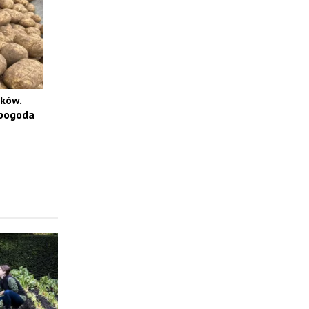
aków.
 pogoda