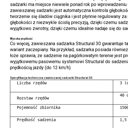
sadzarki ma miejsce niewiele ponad rok po wprowadzeniu 
zawieszanej sadzarki jest automatyczna kontrola głębokośc
tworzenie się śladów ciągnika i jest płynnie regulowany za
głębokości z niezwykle ścisłą precyzją, dzięki czemu sad
wyjątkowo zwrotny, dzięki czemu idealnie nadaje się do sa
Wysoka prędkość
Co więcej, zawieszana sadzarka Structural 30 gwarantuje 
wariant zaczepiany. Na przykład, sadzarka posiada również r
łoże sprawia, że sadzenie na pagórkowatym terenie jest p
wyjątkowemu pasowemu systemowi Structural do sadzenia
prędkością jazdy (do 12 km/h).
Specyfikacja techniczna zawieszanej sadzarki Structural 30:
  Liczba rzędów 

  3 (
  40 d
  Rozstaw rzędów
  Pojemność zbiornika 

  1500
  Prędkość sadzenia 

  1,5