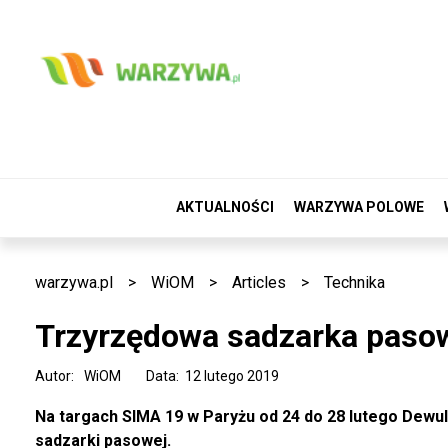
AKTUALNOŚCI
WARZYWA POLOWE
warzywa.pl
>
WiOM
>
Articles
>
Technika
Trzyrzędowa sadzarka paso
Autor:
WiOM
Data: 12 lutego 2019
Na targach SIMA 19 w Paryżu od 24 do 28 lutego Dewu
sadzarki pasowej.