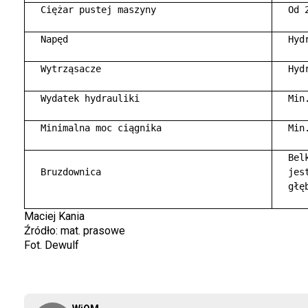
  Ciężar pustej maszyny 

  Od 2
  Napęd 

  Hydr
  Wytrząsacze 

  Hydr
  Wydatek hydrauliki 

  Min
  Minimalna moc ciągnika 

  Min
  Bel
  Bruzdownica 

  jes
  głęb
Maciej Kania
Źródło: mat. prasowe
Fot. Dewulf