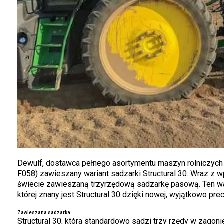
Dewulf, dostawca pełnego asortymentu maszyn rolniczych 
F058) zawieszany wariant sadzarki Structural 30. Wraz z
świecie zawieszaną trzyrzędową sadzarkę pasową. Ten war
której znany jest Structural 30 dzięki nowej, wyjątkowo prec
Zawieszana sadzarka
Structural 30, która standardowo sadzi trzy rzędy w zagoni