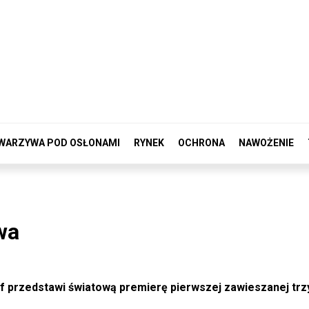
WARZYWA POD OSŁONAMI
RYNEK
OCHRONA
NAWOŻENIE
wa
lf przedstawi światową premierę pierwszej zawieszanej tr