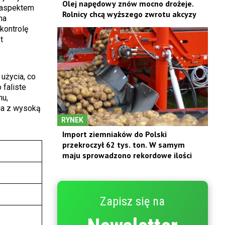
Olej napędowy znów mocno drożeje.
m aspektem
Rolnicy chcą wyższego zwrotu akcyzy
na
kontrolę
t
użycia, co
 faliste
mu,
ia z wysoką
RYNEK
Import ziemniaków do Polski
przekroczył 62 tys. ton. W samym
maju sprowadzono rekordowe ilości
Zapisz się na