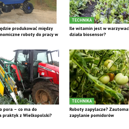
TECHNIKA
będzie produkować między
Ile witamin jest w warzywac
nomiczne roboty do pracy w
działa biosensor?
TECHNIKA
o pora – co ma do
Roboty zapylacze? Zautom
 praktyk z Wielkopolski?
zapylanie pomidorów