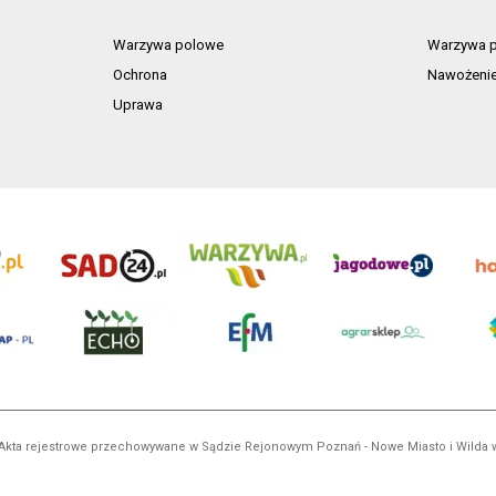
Warzywa polowe
Warzywa p
Ochrona
Nawożeni
Uprawa
ń. Akta rejestrowe przechowywane w Sądzie Rejonowym Poznań - Nowe Miasto i Wilda
NIP 7792573719, REGON 529158846, kapitał zakładowy: 3.608.000 PLN.