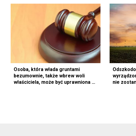
Osoba, która włada gruntami
Odszkodo
bezumownie, także wbrew woli
wyrządzon
właściciela, może być uprawniona do
nie zost
pobierania płatności bezpośrednich