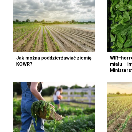
Jak można poddzierżawiać ziemię
WIR–horre
KOWR?
miału – I
Ministers