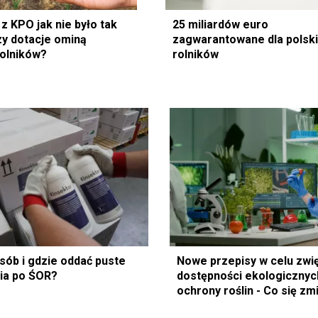
z KPO jak nie było tak
25 miliardów euro
zy dotacje ominą
zagwarantowane dla polsk
rolników?
rolników
sób i gdzie oddać puste
Nowe przepisy w celu zwi
ia po ŚOR?
dostępności ekologiczny
ochrony roślin - Co się zm