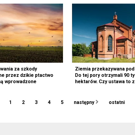
wania za szkody
Ziemia przekazywana pod 
e przez dzikie ptactwo
Do tej pory otrzymali 90 ty
aną wprowadzone
hektarów. Czy ustawa to 
1
2
3
4
5
następny
ostatni