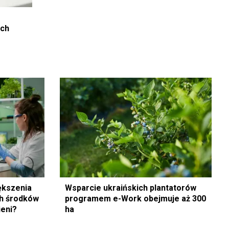
ich
ększenia
Wsparcie ukraińskich plantatorów
ch środków
programem e-Work obejmuje aż 300
ieni?
ha