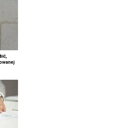
bić,
towanej