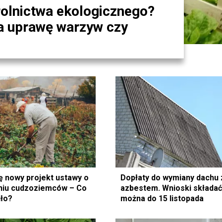
rolnictwa ekologicznego?
a uprawę warzyw czy
ię nowy projekt ustawy o
Dopłaty do wymiany dachu 
niu cudzoziemców – Co
azbestem. Wnioski składa
iło?
można do 15 listopada