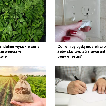
ndalnie wysokie ceny
Co rolnicy będą musieli zro
nterwencja w
żeby skorzystać z gwaran
twie
ceny energii?