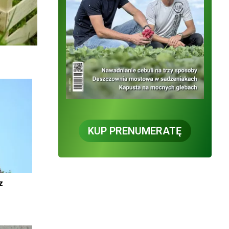
KUP PRENUMERATĘ
z
ć