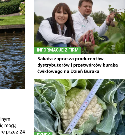
INFORMACJE Z FIRM
Sakata zaprasza producentów,
dystrybutorów i przetwórców buraka
ćwikłowego na Dzień Buraka
ełnym
mię mogą
óre przez 24
RYNEK