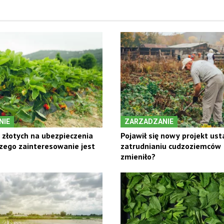
NIE
ZARZADZANIE
a złotych na ubezpieczenia
Pojawił się nowy projekt us
zego zainteresowanie jest
zatrudnianiu cudzoziemców –
zmieniło?