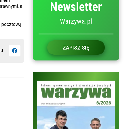
eniem
Newsletter
prawnymi, a
Warzywa.pl
ą pocztową.
ZAPISZ SIĘ
IJ