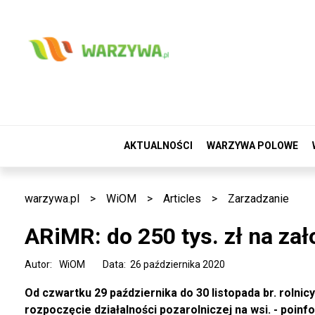
AKTUALNOŚCI
WARZYWA POLOWE
warzywa.pl
>
WiOM
>
Articles
>
Zarzadzanie
ARiMR: do 250 tys. zł na zał
Autor:
WiOM
Data: 26 października 2020
Od czwartku 29 października do 30 listopada br. rolnic
rozpoczęcie działalności pozarolniczej na wsi. - poinf