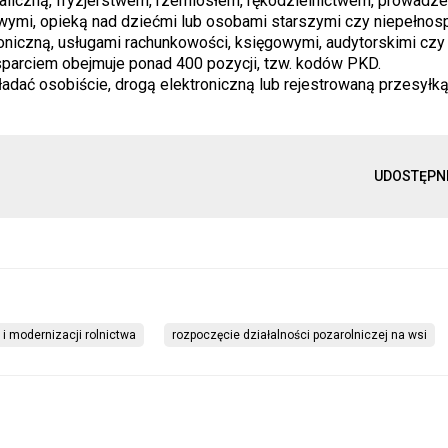
iczną, fryzjerstwem, rzemiosłem, rękodzielnictwem, prowadz
owymi, opieką nad dziećmi lub osobami starszymi czy niepełnos
ktoniczną, usługami rachunkowości, księgowymi, audytorskimi czy
wsparciem obejmuje ponad 400 pozycji, tzw. kodów PKD.
ładać osobiście, drogą elektroniczną lub rejestrowaną przesyłk
UDOSTĘPN
 i modernizacji rolnictwa
rozpoczęcie działalności pozarolniczej na wsi