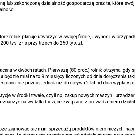
ą lub zakończoną działalność gospodarczą oraz te, które swój
alności.
tóre rolnik planuje utworzyć w swojej firmie, i wynosi: w przypa
0 tys. zł, a przy trzech do 250 tys. zł.
acana w dwóch ratach. Pierwszą (80 proc.) rolnik otrzyma, gdy s
 będzie miał na to 9 miesięcy liczonych od dnia doręczenia takie
esplanu, nie później jednak niż do upływu 2 lat od dnia wypłaty p
tycje w środki trwałe, czyli np. zakup nowych maszyn i urządze
zeznaczyć na wydatki bieżące związane z prowadzeniem działal
 może zajmować się m.in. sprzedażą produktów nierolniczych, nap