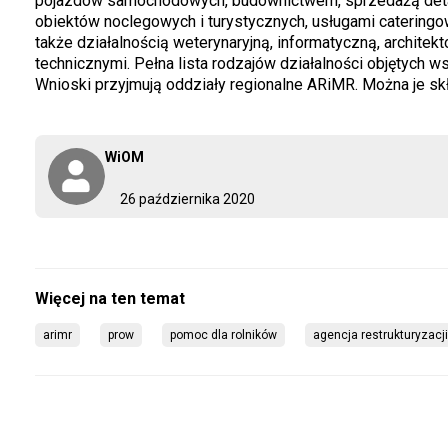
pojazdów samochodowych, budownictwem, sprzedażą detal
obiektów noclegowych i turystycznych, usługami catering
także działalnością weterynaryjną, informatyczną, archite
technicznymi. Pełna lista rodzajów działalności objętych 
Wnioski przyjmują oddziały regionalne ARiMR. Można je sk
WiOM
26 października 2020
arimr
prow
pomoc dla rolników
agencja restrukturyzacji