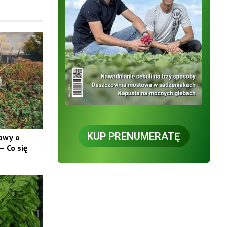
KUP PRENUMERATĘ
tawy o
 Co się