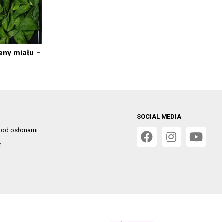
eny miału –
SOCIAL MEDIA
od osłonami
e