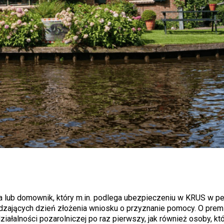
ka lub domownik, który m.in. podlega ubezpieczeniu w KRUS w p
edzających dzień złożenia wniosku o przyznanie pomocy. O pre
iałalności pozarolniczej po raz pierwszy, jak również osoby, kt