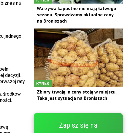
 biznes na
Warzywa kapustne nie mają łatwego
sezonu. Sprawdzamy aktualne ceny
na Broniszach
dku jednego
pełni
j decyzji.
ierwszej raty
RYNEK
Zbiory trwają, a ceny stoją w miejscu.
ń, środków
Taka jest sytuacja na Broniszach
ności.
Zapisz się na
rawą