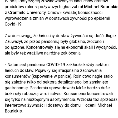
W sesji dotyczącej zrównoważonych łańcuchów dostaw
produktów rolno-spożywczych głos zabrał
Michael Bourlaki
z Cranfield University
. Omówił kwestię konieczności
wprowadzenia zmian w dostawach żywności po epidemii
Covid-19.
Zwrócił uwagę, że łańcuchy dostaw żywności są dość długie.
Zauważył, że przed pandemią były globalne, złożone i
połączone. Koncentrowały się na ekonomii skali i wydajności,
ale były też wrażliwe na różne zakłócenia.
- Natomiast pandemia COVID-19 zakłóciła każdy sektor i
łańcuch dostaw. Pojawiły się irracjonalne zachowania
konsumentów (kupowanie w panice). Rolnictwo nagle stało
się zależne tylko od sektora detalicznego, bo zamknięto
gastronomię. Pandemia spowodowała także bardzo duże
braki siły roboczej w rolnictwie. Konsumenci koncentrowali
się tylko na niezbędnym asortymencie. Wzrosła też sprzedaż
internetowa żywności i dostawy do domu – ocenił Michael
Bourlakis.