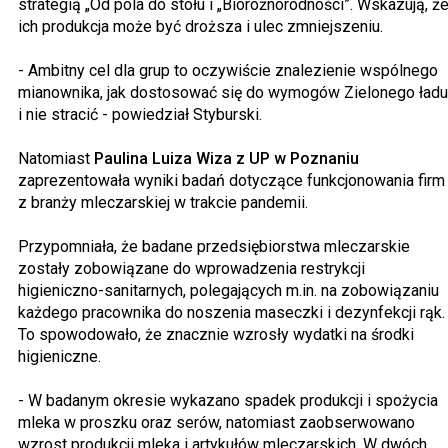
strategią „Od pola do stołu i „Bioróżnorodności”. Wskazują, ż
ich produkcja może być droższa i ulec zmniejszeniu.
- Ambitny cel dla grup to oczywiście znalezienie wspólnego
mianownika, jak dostosować się do wymogów Zielonego ładu
i nie stracić - powiedział Styburski.
Natomiast
Paulina Luiza Wiza z UP w Poznaniu
zaprezentowała wyniki badań dotyczące funkcjonowania firm
z branży mleczarskiej w trakcie pandemii.
Przypomniała, że badane przedsiębiorstwa mleczarskie
zostały zobowiązane do wprowadzenia restrykcji
higieniczno-sanitarnych, polegających m.in. na zobowiązaniu
każdego pracownika do noszenia maseczki i dezynfekcji rąk.
To spowodowało, że znacznie wzrosły wydatki na środki
higieniczne.
- W badanym okresie wykazano spadek produkcji i spożycia
mleka w proszku oraz serów, natomiast zaobserwowano
wzrost produkcji mleka i artykułów mleczarskich. W dwóch