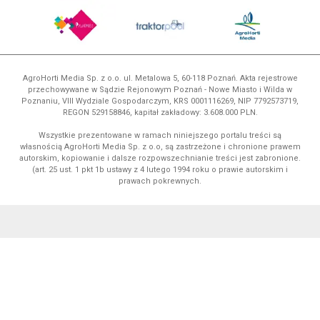
AgroHorti Media Sp. z o.o. ul. Metalowa 5, 60-118 Poznań. Akta rejestrowe
przechowywane w Sądzie Rejonowym Poznań - Nowe Miasto i Wilda w
Poznaniu, VIII Wydziale Gospodarczym, KRS 0001116269, NIP 7792573719,
REGON 529158846, kapitał zakładowy: 3.608.000 PLN.
Wszystkie prezentowane w ramach niniejszego portalu treści są
własnością AgroHorti Media Sp. z o.o, są zastrzeżone i chronione prawem
autorskim, kopiowanie i dalsze rozpowszechnianie treści jest zabronione.
(art. 25 ust. 1 pkt 1b ustawy z 4 lutego 1994 roku o prawie autorskim i
prawach pokrewnych.