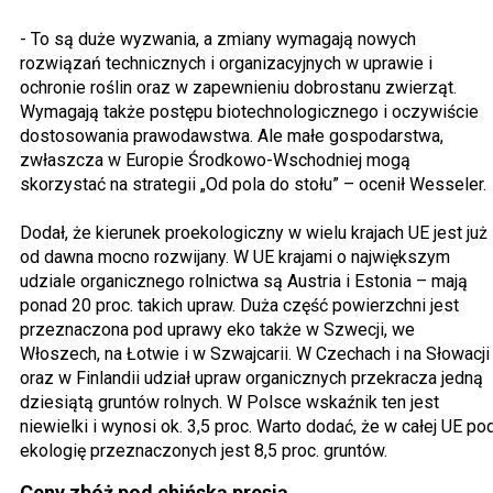
- To są duże wyzwania, a zmiany wymagają nowych
rozwiązań technicznych i organizacyjnych w uprawie i
ochronie roślin oraz w zapewnieniu dobrostanu zwierząt.
Wymagają także postępu biotechnologicznego i oczywiście
dostosowania prawodawstwa. Ale małe gospodarstwa,
zwłaszcza w Europie Środkowo-Wschodniej mogą
skorzystać na strategii „Od pola do stołu” – ocenił Wesseler.
Dodał, że kierunek proekologiczny w wielu krajach UE jest już
od dawna mocno rozwijany. W UE krajami o największym
udziale organicznego rolnictwa są Austria i Estonia – mają
ponad 20 proc. takich upraw. Duża część powierzchni jest
przeznaczona pod uprawy eko także w Szwecji, we
Włoszech, na Łotwie i w Szwajcarii. W Czechach i na Słowacji
oraz w Finlandii udział upraw organicznych przekracza jedną
dziesiątą gruntów rolnych. W Polsce wskaźnik ten jest
niewielki i wynosi ok. 3,5 proc. Warto dodać, że w całej UE po
ekologię przeznaczonych jest 8,5 proc. gruntów.
Ceny zbóż pod chińską presją