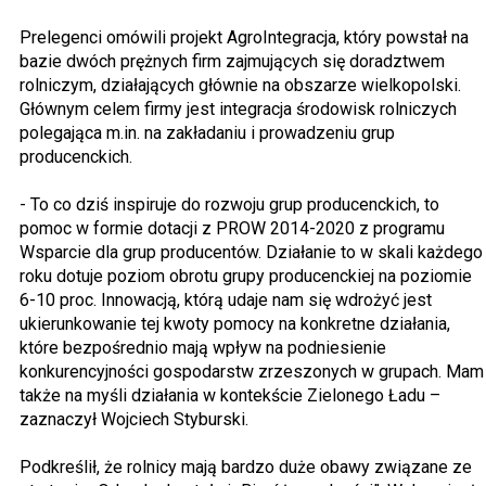
Prelegenci omówili projekt AgroIntegracja, który powstał na
bazie dwóch prężnych firm zajmujących się doradztwem
rolniczym, działających głównie na obszarze wielkopolski.
Głównym celem firmy jest integracja środowisk rolniczych
polegająca m.in. na zakładaniu i prowadzeniu grup
producenckich.
- To co dziś inspiruje do rozwoju grup producenckich, to
pomoc w formie dotacji z PROW 2014-2020 z programu
Wsparcie dla grup producentów. Działanie to w skali każdego
roku dotuje poziom obrotu grupy producenckiej na poziomie
6-10 proc. Innowacją, którą udaje nam się wdrożyć jest
ukierunkowanie tej kwoty pomocy na konkretne działania,
które bezpośrednio mają wpływ na podniesienie
konkurencyjności gospodarstw zrzeszonych w grupach. Mam
także na myśli działania w kontekście Zielonego Ładu –
zaznaczył Wojciech Styburski.
Podkreślił, że rolnicy mają bardzo duże obawy związane ze