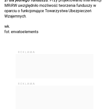
zł dla jednego funduszu.
Przy projektowaniu interwencji
MRiRW uwzględniło możliwość tworzenia funduszy w
oparciu o funkcjonujące Towarzystwa Ubezpieczeń
Wzajemnych.
wk.
fot. envatoelements