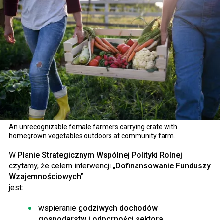
An unrecognizable female farmers carrying crate with
homegrown vegetables outdoors at community farm.
W
Planie Strategicznym Wspólnej Polityki Rolnej
czytamy, że celem interwencji „
Dofinansowanie Funduszy
Wzajemnościowych”
jest:
wspieranie
godziwych dochodów
gospodarstw i odporności sektora