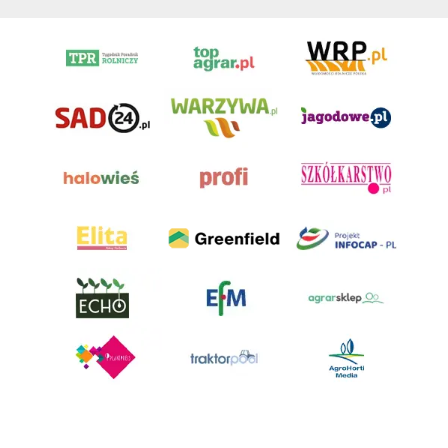
AgroHorti Media Sp. z o.o. ul. Metalowa 5, 60-118 Poznań. Akta rejestrowe
przechowywane w Sądzie Rejonowym Poznań - Nowe Miasto i Wilda w