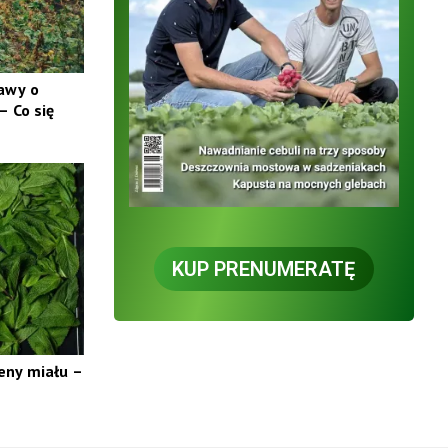
tawy o
 Co się
KUP PRENUMERATĘ
eny miału –