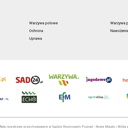
Warzywa polowe
Warzywa p
Ochrona
Nawożeni
Uprawa
ń. Akta rejestrowe przechowywane w Sądzie Rejonowym Poznań - Nowe Miasto i Wilda