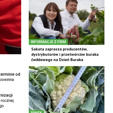
INFORMACJE Z FIRM
Sakata zaprasza producentów,
dystrybutorów i przetwórców buraka
ćwikłowego na Dzień Buraka
erminie od
 powinna
nizacji
 rocznej
go
RYNEK