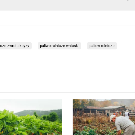
icze zwrot akcyzy
paliwo rolnicze wnioski
paliow rolnicze