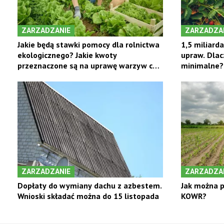
ZARZADZANIE
ZARZADZA
Jakie będą stawki pomocy dla rolnictwa
1,5 miliard
ekologicznego? Jakie kwoty
upraw. Dlac
przeznaczone są na uprawę warzyw czy
minimalne?
zielarską?
ZARZADZANIE
ZARZADZA
Dopłaty do wymiany dachu z azbestem.
Jak można p
Wnioski składać można do 15 listopada
KOWR?