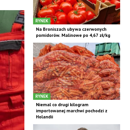
RYNEK
Na Broniszach ubywa czerwonych
pomidorów. Malinowe po 4,67 zł/kg
RYNEK
Niemal co drugi kilogram
importowanej marchwi pochodzi z
Holandii