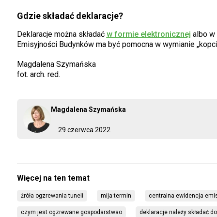
Gdzie składać deklaracje?
Deklaracje można składać
w formie elektronicznej
albo w 
Emisyjności Budynków ma być pomocna w wymianie „kopci
Magdalena Szymańska
fot. arch. red.
Magdalena Szymańska
29 czerwca 2022
żróła ogzrewania tuneli
mija termin
centralna ewidencja emi
czym jest ogzrewane gospodarstwao
deklaracje należy składać d