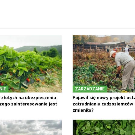
NIE
ZARZADZANIE
a złotych na ubezpieczenia
Pojawił się nowy projekt us
zego zainteresowanie jest
zatrudnianiu cudzoziemców –
zmieniło?