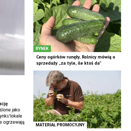
RYNEK
Ceny ogórków runęły. Rolnicy mówią o
sprzedaży „za tyle, ile ktoś da”
ację
ślone jako
ynki/lokale
że ogrzewają
MATERIAŁ PROMOCYJNY