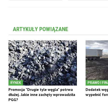
ARTYKUŁY POWIĄZANE
RYNEK
PRAWO I FI
Promocja "Drugie tyle węgla" potrwa
Dodatek węgl
dłużej. Jakie inne zachęty wprowadziła
wypełnić fo
PGG?