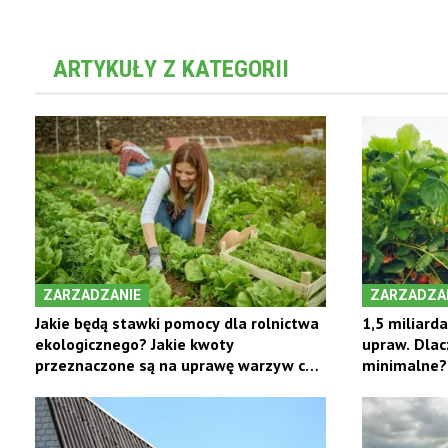
ARTYKUŁY Z KATEGORII
ZARZADZANIE
ZARZADZA
Jakie będą stawki pomocy dla rolnictwa
1,5 miliard
ekologicznego? Jakie kwoty
upraw. Dlac
przeznaczone są na uprawę warzyw czy
minimalne?
zielarską?