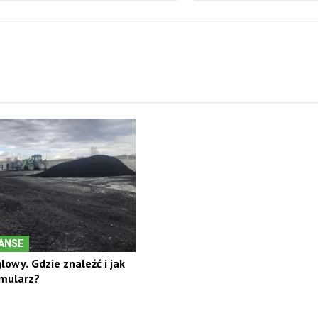
NANSE
owy. Gdzie znaleźć i jak
rmularz?