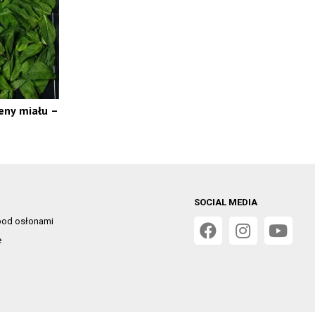
eny miału –
SOCIAL MEDIA
od osłonami
e