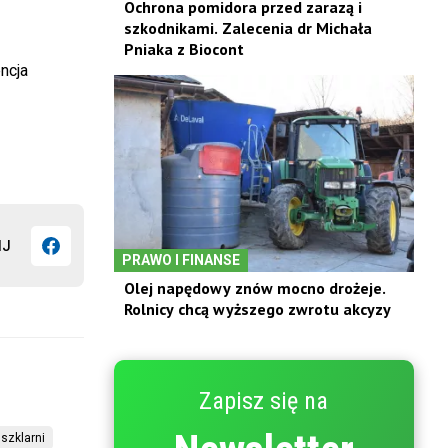
Ochrona pomidora przed zarazą i
szkodnikami. Zalecenia dr Michała
Pniaka z Biocont
ncja
IJ
PRAWO I FINANSE
Olej napędowy znów mocno drożeje.
Rolnicy chcą wyższego zwrotu akcyzy
Zapisz się na
szklarni