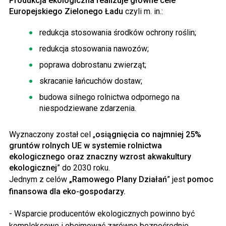
Produkcja ekologiczna realizuje główne cele
Europejskiego Zielonego Ładu
czyli m. in.:
redukcja stosowania środków ochrony roślin;
redukcja stosowania nawozów;
poprawa dobrostanu zwierząt;
skracanie łańcuchów dostaw;
budowa silnego rolnictwa odpornego na
niespodziewane zdarzenia.
Wyznaczony został cel „
osiągnięcia co najmniej 25%
gruntów rolnych UE w systemie rolnictwa
ekologicznego oraz znaczny wzrost akwakultury
ekologicznej
” do 2030 roku.
Jednym z celów
„Ramowego Plany Działań
” jest
pomoc
finansowa dla eko-gospodarzy.
- Wsparcie producentów ekologicznych powinno być
kompleksowe i obejmować zarówno bezpośrednie