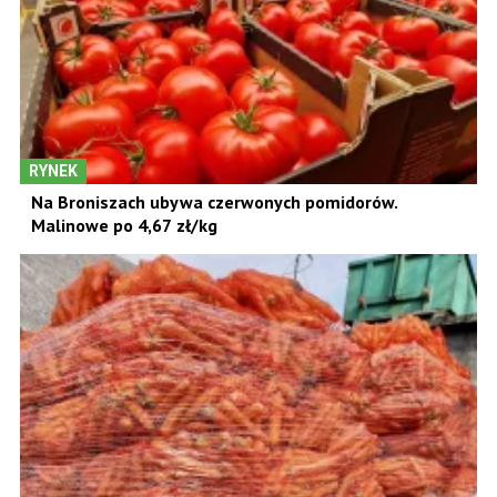
RYNEK
Na Broniszach ubywa czerwonych pomidorów.
Malinowe po 4,67 zł/kg