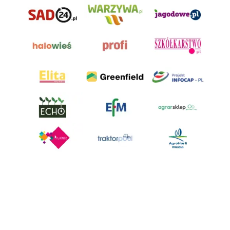
AgroHorti Media Sp. z o.o. ul. Metalowa 5, 60-118 Poznań. Akta rejestrowe
przechowywane w Sądzie Rejonowym Poznań - Nowe Miasto i Wilda w
Poznaniu, VIII Wydziale Gospodarczym, KRS 0001116269, NIP 7792573719,
REGON 529158846, kapitał zakładowy: 3.608.000 PLN.
Wszystkie prezentowane w ramach niniejszego portalu treści są
własnością AgroHorti Media Sp. z o.o, są zastrzeżone i chronione prawem