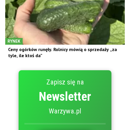
RYNEK
Ceny ogórków runęły. Rolnicy mówią o sprzedaży „za
tyle, ile ktoś da”
Zapisz się na
Newsletter
Warzywa.pl