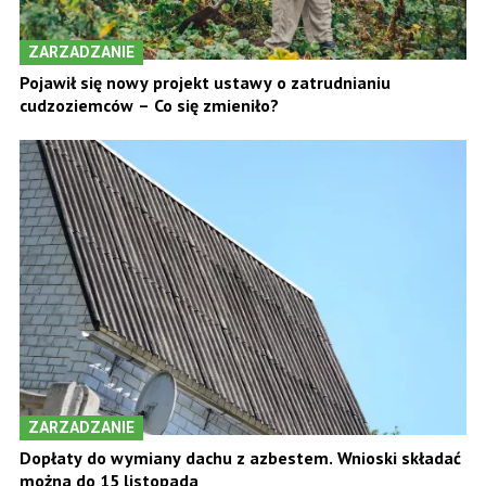
ZARZADZANIE
Pojawił się nowy projekt ustawy o zatrudnianiu
cudzoziemców – Co się zmieniło?
ZARZADZANIE
Dopłaty do wymiany dachu z azbestem. Wnioski składać
można do 15 listopada