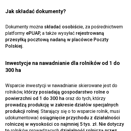
Jak składać dokumenty?
Dokumenty można
składać osobiści
e, za pośrednictwem
platformy
ePUAP,
a także wysyłać
rejestrowaną
przesyłką pocztową nadaną w placówce Poczty
Polskiej.
Inwestycje na nawadnianie dla rolników od 1 do
300 ha
Wsparcie inwestycji w nawadnianie skierowane jest do
rolników, k
tórzy posiadają gospodarstwo rolne o
powierzchni od 1 do 300 ha
oraz do tych, którzy
prowadzą produkcję w zakresie działów specjalnych
produkcji rolnej
. Starający się o to wsparcie rolnik, musi
udokumentować
osiągnięcie przychodu z działalności
rolniczej w wysokości co najmniej 5 tys. zł.
Nie dotyczy
to
rolników prowadzących
działalność rolniczą przez