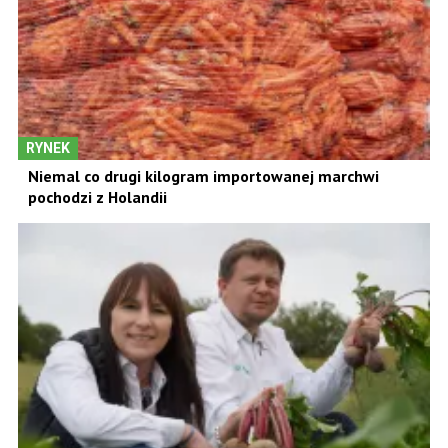
RYNEK
Niemal co drugi kilogram importowanej marchwi
pochodzi z Holandii