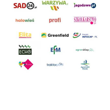
AgroHorti Media Sp. z o.o. ul. Metalowa 5, 60-118 Poznań. Akta rejestrowe
przechowywane w Sądzie Rejonowym Poznań - Nowe Miasto i Wilda w
Poznaniu, VIII Wydziale Gospodarczym, KRS 0001116269, NIP 7792573719,
REGON 529158846, kapitał zakładowy: 3.608.000 PLN.
Wszystkie prezentowane w ramach niniejszego portalu treści są
własnością AgroHorti Media Sp. z o.o, są zastrzeżone i chronione prawem