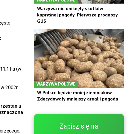
Warzywa nie uniknęły skutków
kapryśnej pogody. Pierwsze prognozy
GUS
zęsto
k
11,1 ha (w
WARZYWA POLOWE
 w 2002r.
W Polsce będzie mniej ziemniaków.
Zdecydowały mniejszy areał i pogoda
rzestaniu
zeznaczona
Zapisz się na
ierzęcego,