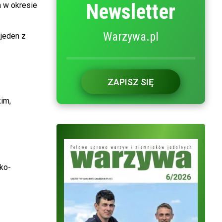
Newsletter
 w okresie
Warzywa.pl
jeden z
ZAPISZ SIĘ
im,
ko-