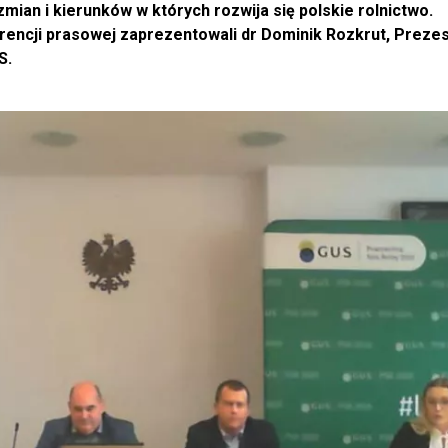
mian i kierunków w których rozwija się polskie rolnictwo.
encji prasowej zaprezentowali dr Dominik Rozkrut, Preze
S.