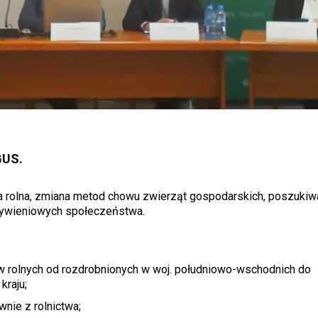
GUS.
ka rolna, zmiana metod chowu zwierząt gospodarskich, poszuki
 żywieniowych społeczeństwa.
tw rolnych od rozdrobnionych w woj. południowo-wschodnich do
raju;
nie z rolnictwa;