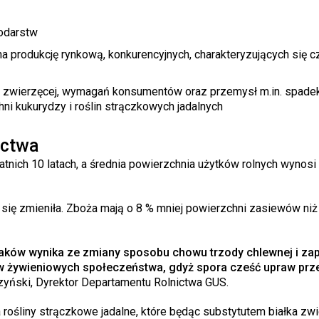
podarstw
 produkcję rynkową, konkurencyjnych, charakteryzujących się c
ji zwierzęcej, wymagań konsumentów oraz przemysł m.in. spade
i kukurydzy i roślin strączkowych jadalnych
ictwa
tnich 10 latach, a średnia powierzchnia użytków rolnych wynosi 
 się zmieniła. Zboża mają o 8 % mniej powierzchni zasiewów niż
aków wynika ze zmiany sposobu chowu trzody chlewnej i zap
ów żywieniowych społeczeństwa, gdyż spora cześć upraw pr
zyński, Dyrektor Departamentu Rolnictwa GUS.
rośliny strączkowe jadalne, które będąc substytutem białka zw