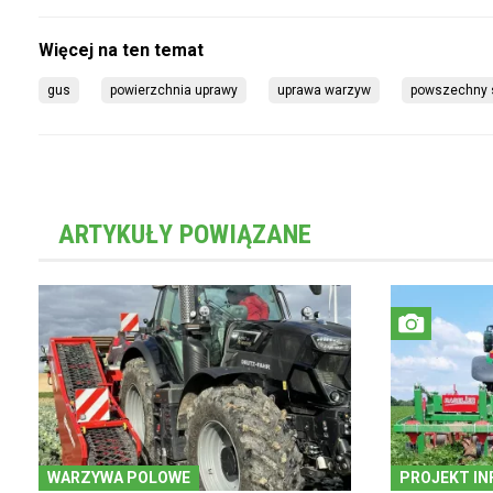
gus
powierzchnia uprawy
uprawa warzyw
powszechny s
ARTYKUŁY POWIĄZANE
WARZYWA POLOWE
PROJEKT IN