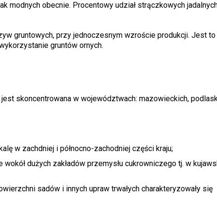
ak modnych obecnie. Procentowy udział strączkowych jadalnych
yw gruntowych, przy jednoczesnym wzroście produkcji. Jest to 
wykorzystanie gruntów ornych.
iu jest skoncentrowana w województwach: mazowieckich, podlask
alę w zachdniej i północno-zachodniej części kraju;
e wokół dużych zakładów przemysłu cukrowniczego tj. w kujaws
owierzchni sadów i innych upraw trwałych charakteryzowały się