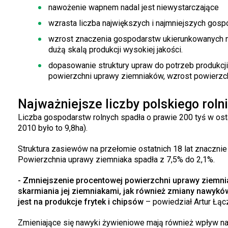
nawożenie wapnem nadal jest niewystarczające
wzrasta liczba największych i najmniejszych gos
wzrost znaczenia gospodarstw ukierunkowanych na
dużą skalą produkcji wysokiej jakości.
dopasowanie struktury upraw do potrzeb produkc
powierzchni uprawy ziemniaków, wzrost powierzchn
Najważniejsze liczby polskiego roln
Liczba gospodarstw rolnych spadła o prawie 200 tyś w osta
2010 było to 9,8ha).
Struktura zasiewów na przełomie ostatnich 18 lat znacznie
Powierzchnia uprawy ziemniaka spadła z 7,5% do 2,1%.
- Zmniejszenie procentowej powierzchni uprawy ziemni
skarmiania jej ziemniakami, jak również zmiany nawyk
jest na produkcje frytek i chipsów
– powiedział Artur Łąc
Zmieniające się nawyki żywieniowe mają również wpływ na 