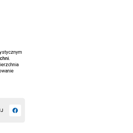
rystycznym
chni.
ierzchnia
dowanie
IJ