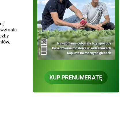
ej,
 wzrostu
iczby
ntów,
KUP PRENUMERATĘ