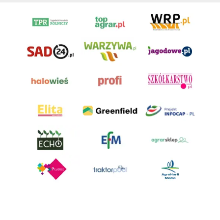
AgroHorti Media Sp. z o.o. ul. Metalowa 5, 60-118 Poznań. Akta rejestrowe
przechowywane w Sądzie Rejonowym Poznań - Nowe Miasto i Wilda w