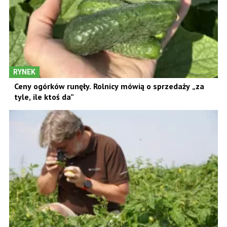
RYNEK
Ceny ogórków runęły. Rolnicy mówią o sprzedaży „za
tyle, ile ktoś da”