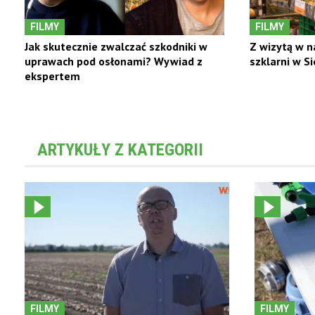
FILMY
FILMY
Jak skutecznie zwalczać szkodniki w
Z wizytą w n
uprawach pod osłonami? Wywiad z
szklarni w S
ekspertem
ARTYKUŁY Z KATEGORII
FILMY
FILMY