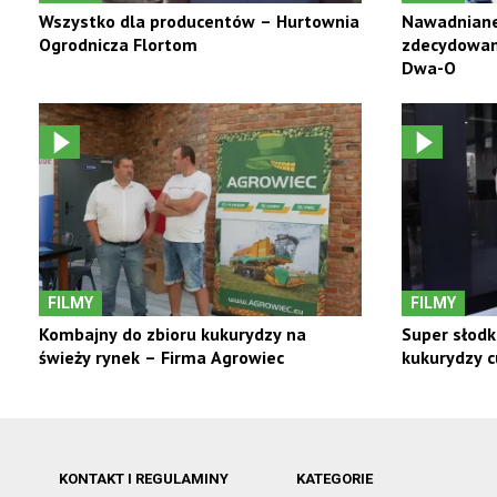
Wszystko dla producentów – Hurtownia
Nawadniane
Ogrodnicza Flortom
zdecydowani
Dwa-O
FILMY
FILMY
Kombajny do zbioru kukurydzy na
Super słodk
świeży rynek – Firma Agrowiec
kukurydzy c
KONTAKT I REGULAMINY
KATEGORIE