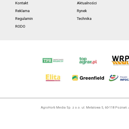
Kontakt
Aktualności
Reklama
Rynek
Regulamin
Technika
RODO
AgroHorti Media Sp. z o.o. ul. Metalowa 5, 60-118 Pozna
Wszystkie prezentowane w ramach niniejszego portalu treś
zabronion