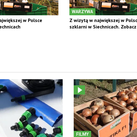
WARZYWA
ajwiększej w Polsce
Z wizytą w największej w Pols
iechnicach
szklarni w Siechnicach. Zobacz 
FILMY