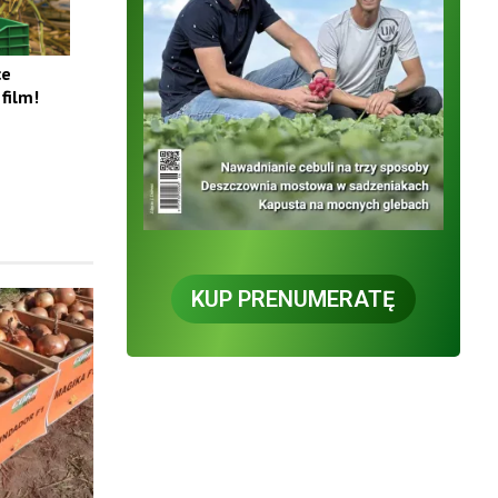
ce
film!
KUP PRENUMERATĘ