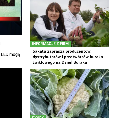
u
INFORMACJE Z FIRM
Sakata zaprasza producentów,
y LED mogą
dystrybutorów i przetwórców buraka
ćwikłowego na Dzień Buraka
RYNEK