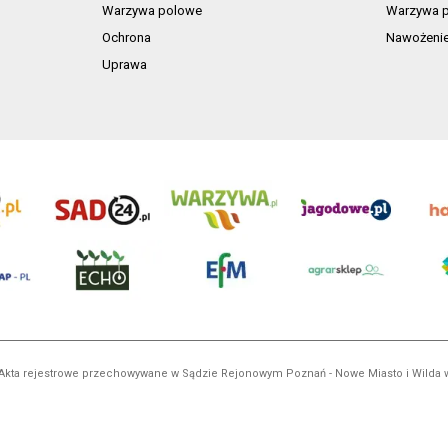
Warzywa polowe
Warzywa p
Ochrona
Nawożeni
Uprawa
ń. Akta rejestrowe przechowywane w Sądzie Rejonowym Poznań - Nowe Miasto i Wilda
NIP 7792573719, REGON 529158846, kapitał zakładowy: 3.608.000 PLN.
ci są własnością AgroHorti Media Sp. z o.o, są zastrzeżone i chronione prawem aut
e. (art. 25 ust. 1 pkt 1b ustawy z 4 lutego 1994 roku o prawie autorskim i prawach p