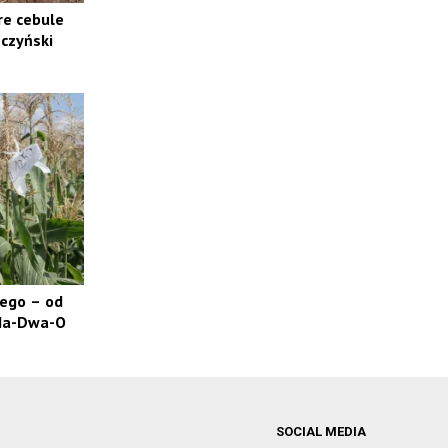
re cebule
czyński
ego – od
 Ha-Dwa-O
SOCIAL MEDIA