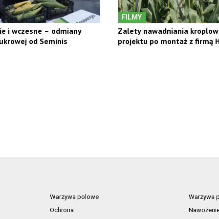
FILMY
ie i wczesne – odmiany
Zalety nawadniania kroplow
ukrowej od Seminis
projektu po montaż z firmą
Warzywa polowe
Warzywa p
Ochrona
Nawożeni