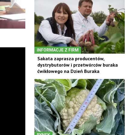
INFORMACJE Z FIRM
Sakata zaprasza producentów,
dystrybutorów i przetwórców buraka
ćwikłowego na Dzień Buraka
RYNEK