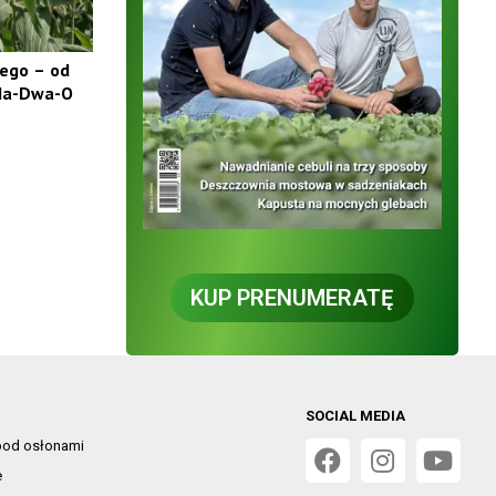
ego – od
 Ha-Dwa-O
KUP PRENUMERATĘ
SOCIAL MEDIA
od osłonami
e