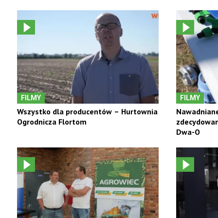
FILMY
FILMY
Wszystko dla producentów – Hurtownia
Nawadniane
Ogrodnicza Flortom
zdecydowani
Dwa-O