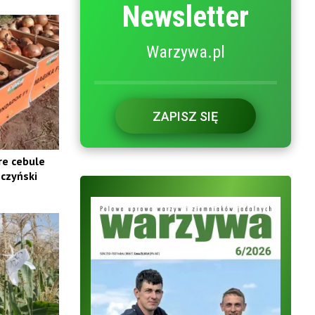
Newsletter
Warzywa.pl
ZAPISZ SIĘ
re cebule
czyński