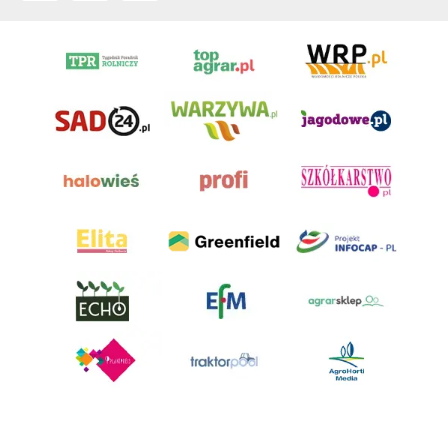
AgroHorti Media Sp. z o.o. ul. Metalowa 5, 60-118 Poznań. Akta rejestrowe