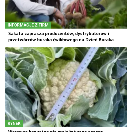
INFORMACJE Z FIRM
Sakata zaprasza producentów, dystrybutorów i
przetwórców buraka ćwikłowego na Dzień Buraka
RYNEK
Warzywa kapustne nie mają łatwego sezonu.