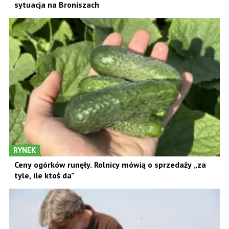
sytuacja na Broniszach
RYNEK
Ceny ogórków runęły. Rolnicy mówią o sprzedaży „za
tyle, ile ktoś da”