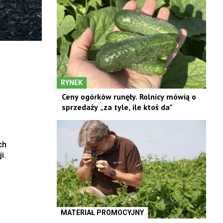
RYNEK
Ceny ogórków runęły. Rolnicy mówią o
sprzedaży „za tyle, ile ktoś da”
ch
i.
MATERIAŁ PROMOCYJNY