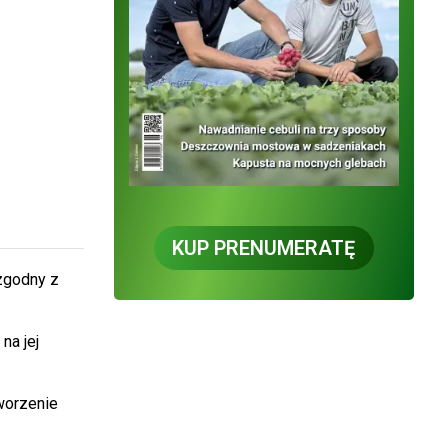
KUP PRENUMERATĘ
zgodny z
na jej
worzenie