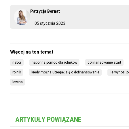
Patrycja Bernat
05 stycznia 2023
nabór
nabór na pomoc dla rolników
dofinansowanie start
rolnik
kiedy można ubiegać się o dofinansowanie
ile wynosi 
lawina
ARTYKUŁY POWIĄZANE