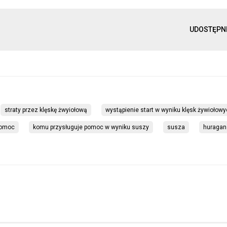
UDOSTĘPN
straty przez klęskę żwyiołową
wystąpienie start w wyniku klęsk żywiołow
pomoc
komu przysługuje pomoc w wyniku suszy
susza
huragan