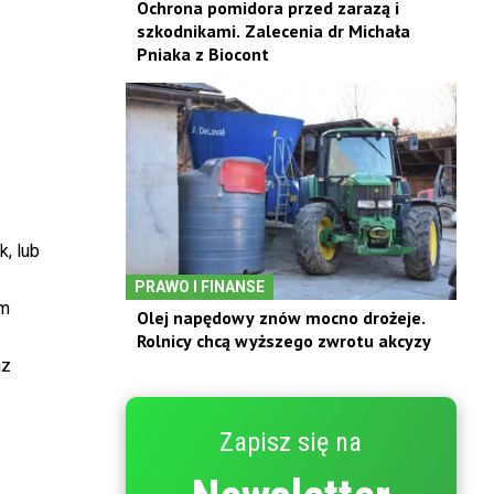
Ochrona pomidora przed zarazą i
szkodnikami. Zalecenia dr Michała
Pniaka z Biocont
, lub
PRAWO I FINANSE
ym
Olej napędowy znów mocno drożeje.
Rolnicy chcą wyższego zwrotu akcyzy
az
Zapisz się na