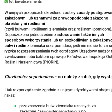
fot. Envato.elements
W unijnych przepisach określone zostały
zasady postępowan
zakażonymi lub uznanymi za prawdopodobnie zakażone
określonymi roślinami
(czyli bulwami i roślinami ziemniaka oraz roślinami pomidora).
Dopuszczono jednocześnie
zastosowanie także innych
sposobów wykorzystania lub unieszkodliwiania zakażony
bulw i roślin
ziemniaka oraz pomidora, jeśli nie niesie to za 
ryzyka rozprzestrzeniania tych agrofagów. Urzędowy nadzór 
zwalczaniem obu bakterii sprawuje Państwowa Inspekcja Oc
Roślin i Nasiennictwa (PIORiN).
Clavibacter sepedonicus
- co należy zrobić, gdy wyst
I tak rozporządzenie zgodnie z unijnymi dyrektywami obejmu
nakaz:
przeznaczenia bulw ziemniaka uznanych za
zakażone
Clavibacter sepedonicus
po