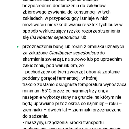
bezpośrednim dostarczeniu do zakładów
zbiorowego żywienia, do konsumpcji w tych
zakładach, w przypadku gdy istnieje w nich
możliwość unieszkodliwiania resztek tych bulw w
sposób wykluczający ryzyko rozprzestrzenienia
się
Clavibacter sepedonicus
lub
przeznaczenia bulw, lub roślin ziemniaka uznanych
za zakażone
Clavibacter sepedonicus
do
skarmiania zwierząt, na surowo lub po uprzednim
zakiszeniu, pod warunkiem, że:
- pochodzący od tych zwierząt obornik zostanie
poddany gorącej fermentacji, w której
trakcie zostanie osiągnięta temperatura wynosząca
minimum 65°C przez co najmniej trzy dni, a
następnie wykorzystany na gruncie, na którym nie
będą uprawiane przez okres co najmniej: – roku –
ziemniaki, – dwóch lat – ziemniaki przeznaczone
do sadzenia,
- maszyny, urządzenia, środki transportu,
opakowania, inne przedmioty oraz przechowalnie