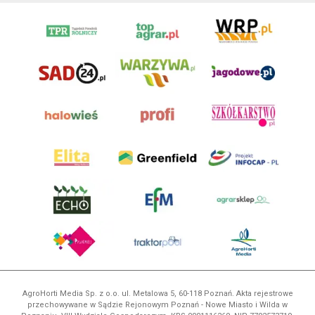
AgroHorti Media Sp. z o.o. ul. Metalowa 5, 60-118 Poznań. Akta rejestrowe
przechowywane w Sądzie Rejonowym Poznań - Nowe Miasto i Wilda w