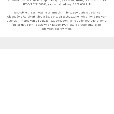
Poznaniu, VIII Wydziale Gospodarczym, KRS 0001116269, NIP 7792573719,
REGON 529158846, kapitał zakładowy: 3.608.000 PLN.
Wszystkie prezentowane w ramach niniejszego portalu treści są
własnością AgroHorti Media Sp. z o.o, są zastrzeżone i chronione prawem
autorskim, kopiowanie i dalsze rozpowszechnianie treści jest zabronione.
(art. 25 ust. 1 pkt 1b ustawy z 4 lutego 1994 roku o prawie autorskim i
prawach pokrewnych.