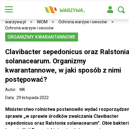
warzywa.pl
>
WiOM
>
Ochrona warzyw i owoców
>
Ochrona warzyw i owoców
ORGANIZMY KWARANTANNOWE
Clavibacter sepedonicus oraz Ralstoni
solanacearum. Organizmy
kwarantannowe, w jaki sposób z nimi
postępować?
Autor:
WK
Data: 29 listopada 2022
Ministerstwo rolnictwa postanowiło wydać rozporządzen
sprawie „w sprawie środków zwalczania Clavibacter
sepedonicus oraz Ralstonia solanacearum”. Obie bakteri