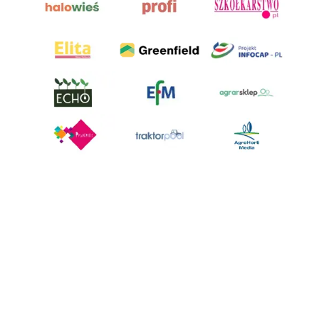
AgroHorti Media Sp. z o.o. ul. Metalowa 5, 60-118 Poznań. Akta rejestrowe
przechowywane w Sądzie Rejonowym Poznań - Nowe Miasto i Wilda w
Poznaniu, VIII Wydziale Gospodarczym, KRS 0001116269, NIP 7792573719,
REGON 529158846, kapitał zakładowy: 3.608.000 PLN.
Wszystkie prezentowane w ramach niniejszego portalu treści są
własnością AgroHorti Media Sp. z o.o, są zastrzeżone i chronione prawem
autorskim, kopiowanie i dalsze rozpowszechnianie treści jest zabronione.
(art. 25 ust. 1 pkt 1b ustawy z 4 lutego 1994 roku o prawie autorskim i
prawach pokrewnych.