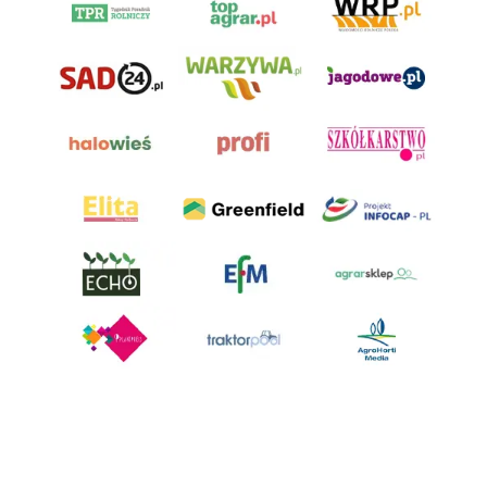
AgroHorti Media Sp. z o.o. ul. Metalowa 5, 60-118 Poznań. Akta rejestrowe
przechowywane w Sądzie Rejonowym Poznań - Nowe Miasto i Wilda w
Poznaniu, VIII Wydziale Gospodarczym, KRS 0001116269, NIP 7792573719,
REGON 529158846, kapitał zakładowy: 3.608.000 PLN.