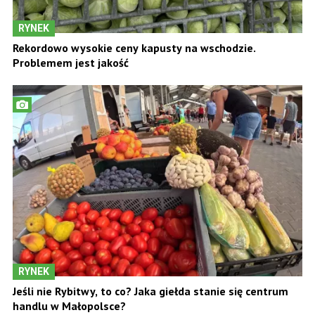
RYNEK
Rekordowo wysokie ceny kapusty na wschodzie.
Problemem jest jakość
RYNEK
Jeśli nie Rybitwy, to co? Jaka giełda stanie się centrum
handlu w Małopolsce?