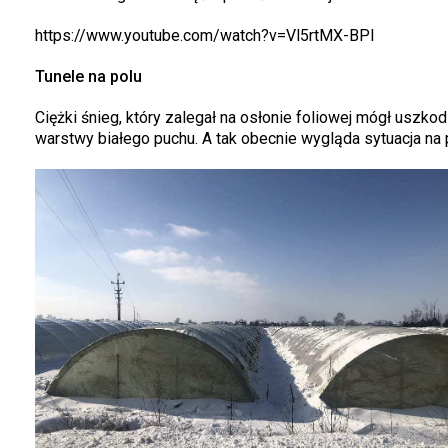
https://www.youtube.com/watch?v=Vl5rtMX-BPI
Tunele na polu
Ciężki śnieg, który zalegał na osłonie foliowej mógł uszko
warstwy białego puchu. A tak obecnie wygląda sytuacja n