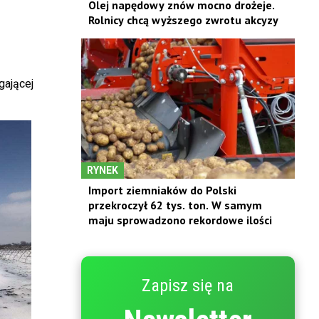
Olej napędowy znów mocno drożeje.
Rolnicy chcą wyższego zwrotu akcyzy
gającej
RYNEK
Import ziemniaków do Polski
przekroczył 62 tys. ton. W samym
maju sprowadzono rekordowe ilości
Zapisz się na