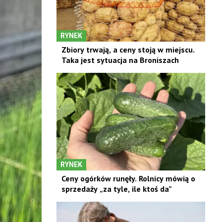
RYNEK
Zbiory trwają, a ceny stoją w miejscu.
Taka jest sytuacja na Broniszach
RYNEK
Ceny ogórków runęły. Rolnicy mówią o
sprzedaży „za tyle, ile ktoś da”