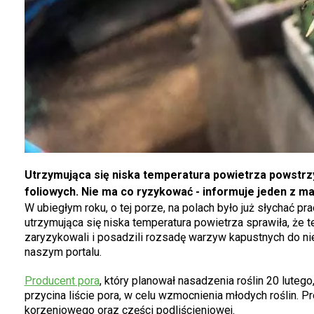
Utrzymująca się niska temperatura powietrza powstrz
foliowych. Nie ma co ryzykować - informuje jeden z m
W ubiegłym roku, o tej porze, na polach było już słychać p
utrzymująca się niska temperatura powietrza sprawiła, że te
zaryzykowali i posadzili rozsadę warzyw kapustnych do nie
naszym portalu.
Producent pora
, który planował nasadzenia roślin 20 lutego,
przycina liście pora, w celu wzmocnienia młodych roślin. P
korzeniowego oraz części podliścieniowej.