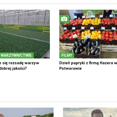
 WARZYWNICTWIE
FILMY
e się rozsadę warzyw
Dzień papryki z firmą Hazera 
obrej jakości?
Potworowie