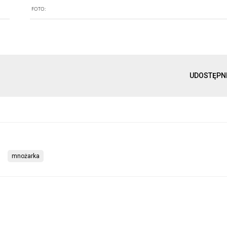
FOTO:
UDOSTĘPN
mnożarka