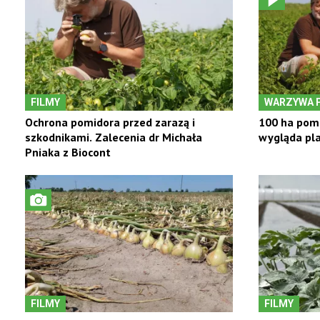
FILMY
WARZYWA 
Ochrona pomidora przed zarazą i
100 ha pomi
szkodnikami. Zalecenia dr Michała
wygląda pla
Pniaka z Biocont
FILMY
FILMY