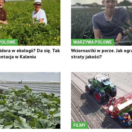
POLOWE
WARZYWA POLOWE
dora w ekologii? Da się. Tak
Wciornastki w porze. Jak ogr
ntacja w Kaleniu
straty jakości?
FILMY