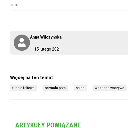
FOTO:
Anna Wilczyńska
15 lutego 2021
tunele foliowe
rozsada pora
śnieg
wczesne warzywa
ARTYKUŁY POWIĄZANE