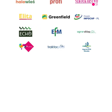
AgroHorti Media Sp. z o.o. ul. Metalowa 5, 60-118 Poznań. Akta rejestrowe
przechowywane w Sądzie Rejonowym Poznań - Nowe Miasto i Wilda w
Poznaniu, VIII Wydziale Gospodarczym, KRS 0001116269, NIP 7792573719,
REGON 529158846, kapitał zakładowy: 3.608.000 PLN.
Wszystkie prezentowane w ramach niniejszego portalu treści są
własnością AgroHorti Media Sp. z o.o, są zastrzeżone i chronione prawem
autorskim, kopiowanie i dalsze rozpowszechnianie treści jest zabronione.
(art. 25 ust. 1 pkt 1b ustawy z 4 lutego 1994 roku o prawie autorskim i
prawach pokrewnych.