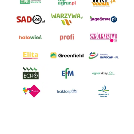
AgroHorti Media Sp. z o.o. ul. Metalowa 5, 60-118 Poznań. Akta rejestrowe
przechowywane w Sądzie Rejonowym Poznań - Nowe Miasto i Wilda w
Poznaniu, VIII Wydziale Gospodarczym, KRS 0001116269, NIP 7792573719,
REGON 529158846, kapitał zakładowy: 3.608.000 PLN.