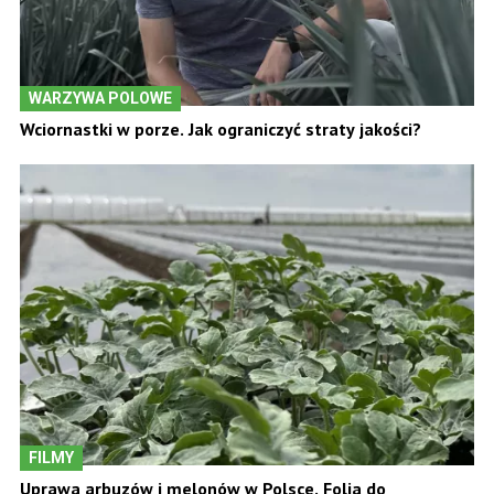
WARZYWA POLOWE
Wciornastki w porze. Jak ograniczyć straty jakości?
FILMY
Uprawa arbuzów i melonów w Polsce. Folia do