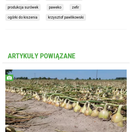
produkcja surówek
paweko
zefir
ogórki do kiszenia
krzysztof pawlikowski
ARTYKUŁY POWIĄZANE