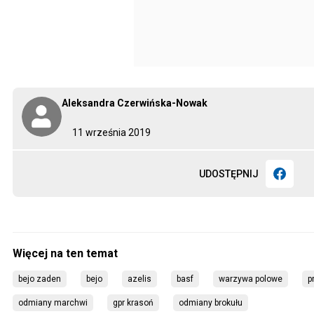
Aleksandra Czerwińska-Nowak
11 września 2019
UDOSTĘPNIJ
bejo zaden
bejo
azelis
basf
warzywa polowe
p
odmiany marchwi
gpr krasoń
odmiany brokułu