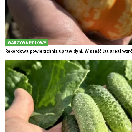
WARZYWA POLOWE
Rekordowa powierzchnia upraw dyni. W sześć lat areał wzr