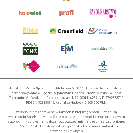
AgroHorti Media Sp. z o.o. ul. Metalowa 5, 60-118 Poznań. Akta rejestrowe
przechowywane w Sądzie Rejonowym Poznań - Nowe Miasto i Wilda w
Poznaniu, VIII Wydziale Gospodarczym, KRS 0001116269, NIP 7792573719,
REGON 529158846, kapitał zakładowy: 3.608.000 PLN.
Wszystkie prezentowane w ramach niniejszego portalu treści są
własnością AgroHorti Media Sp. z o.o, są zastrzeżone i chronione prawem
autorskim, kopiowanie i dalsze rozpowszechnianie treści jest zabronione.
(art. 25 ust. 1 pkt 1b ustawy z 4 lutego 1994 roku o prawie autorskim i
prawach pokrewnych.