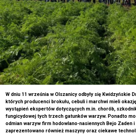
W dniu 11 września w Olszanicy odbyły się Kwidzyńskie 
których producenci brokułu, cebuli i marchwi mieli okaz
wystąpień ekspertów dotyczących m.in. chorób, szkodni
fungicydowej tych trzech gatunków warzyw. Ponadto mo
odmian warzyw firm hodowlano-nasiennych Bejo Zaden i 
zaprezentowano również maszyny oraz ciekawe technol