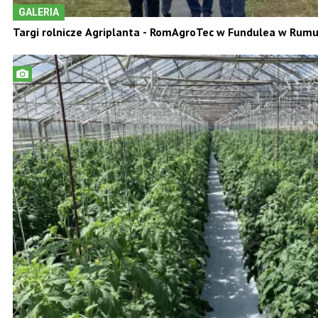
GALERIA
Targi rolnicze Agriplanta - RomAgroTec w Fundulea w Rumu