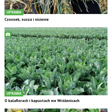
UPRAWA
Czosnek, susza i nicienie
UPRAWA
O kalafiorach i kapustach we Wróżenicach