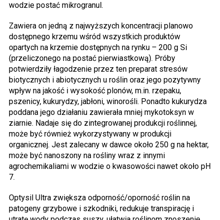
wodzie postać mikrogranul.
Zawiera on jedną z najwyższych koncentracji planowo
dostępnego krzemu wśród wszystkich produktów
opartych na krzemie dostępnych na rynku – 200 g Si
(przeliczonego na postać pierwiastkową). Próby
potwierdziły łagodzenie przez ten preparat stresów
biotycznych i abiotycznych u roślin oraz jego pozytywny
wpływ na jakość i wysokość plonów, m.in. rzepaku,
pszenicy, kukurydzy, jabłoni, winorośli. Ponadto kukurydza
poddana jego działaniu zawierała mniej mykotoksyn w
ziarnie. Nadaje się do zintegrowanej produkcji roślinnej,
może być również wykorzystywany w produkcji
organicznej. Jest zalecany w dawce około 250 g na hektar,
może być nanoszony na rośliny wraz z innymi
agrochemikaliami w wodzie o kwasowości nawet około pH
7.
Optysil Ultra zwiększa odporność/oporność roślin na
patogeny grzybowe i szkodniki, redukuje transpirację i
utratę wody podczas suszy, ułatwia roślinom znoszenie