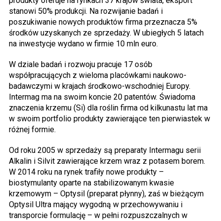
produkty oferuje na rynkach 37 krajów świata, eksport
stanowi 50% produkcji. Na rozwijanie badań i
poszukiwanie nowych produktów firma przeznacza 5%
środków uzyskanych ze sprzedaży. W ubiegłych 5 latach
na inwestycje wydano w firmie 10 mln euro.
W dziale badań i rozwoju pracuje 17 osób
współpracujących z wieloma placówkami naukowo-
badawczymi w krajach środkowo-wschodniej Europy.
Intermag ma na swoim koncie 20 patentów. Świadoma
znaczenia krzemu (Si) dla roślin firma od kilkunastu lat ma
w swoim portfolio produkty zawierające ten pierwiastek w
różnej formie.
Od roku 2005 w sprzedaży są preparaty Intermagu serii
Alkalin i Silvit zawierające krzem wraz z potasem borem.
W 2014 roku na rynek trafiły nowe produkty –
biostymulanty oparte na stabilizowanym kwasie
krzemowym – Optysil (preparat płynny), zaś w bieżącym
Optysil Ultra mający wygodną w przechowywaniu i
transporcie formulację – w pełni rozpuszczalnych w