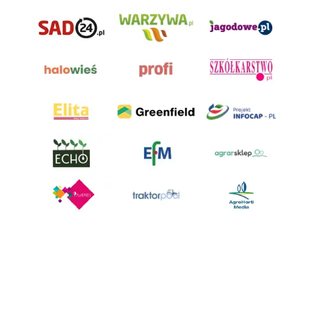
AgroHorti Media Sp. z o.o. ul. Metalowa 5, 60-118 Poznań. Akta rejestrowe
przechowywane w Sądzie Rejonowym Poznań - Nowe Miasto i Wilda w
Poznaniu, VIII Wydziale Gospodarczym, KRS 0001116269, NIP 7792573719,
REGON 529158846, kapitał zakładowy: 3.608.000 PLN.
Wszystkie prezentowane w ramach niniejszego portalu treści są