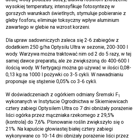
wysokiej temperatury, intensyfikuje fotosyntezę w
gorszych warunkach świetlnych, stymuluje pobieranie z
gleby fosforu, eliminuje toksyczny wpływ aluminium
zawartego w glebie na wzrost korzeni.
Dla upraw sadowniczych zaleca się 2-6 zabiegów z
dodatkiem 250 g/ha Optysilu Ultra w sezonie, 200-300 l
wody. Warzywa można traktować nim od 2 do 5 razy, w tej
samej dawce preparatu, ale ze zwiększoną do 400-600 l
ilością wody. W fertygacji można go używać w ilości 0,08-
0,13 kg na 1000 l pożywki co 3-5 cykli. W nawadnianiu
proponuje się stężenie 0,05% co 3-6 cykli.
W doświadczeniach z ogórkiem odmiany Śremski F
1
wykonanych w Instytucie Ogrodnictwa w Skierniewicach
cztery zabiegi Optysilem Ultra co 7 dni obniżały porażenie
liści ogórka przez mączniaka rzekomego z 29,5%
(kontrola) do 7,6%. Plonowanie roślin zwiększyło się o
21%. Na kapuście głowiastej białej cztery zabiegi
wykonywane co 10-14 dni obniżały porażenie liści przez