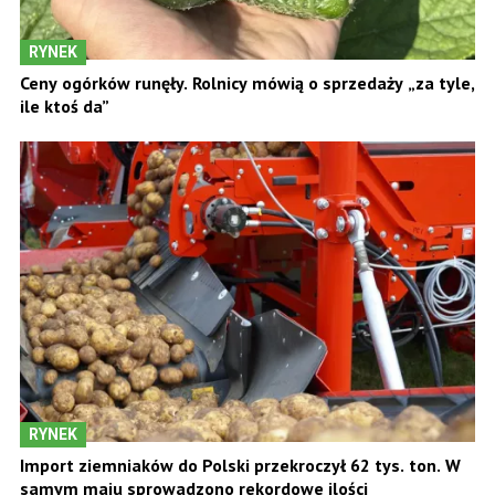
RYNEK
Ceny ogórków runęły. Rolnicy mówią o sprzedaży „za tyle,
ile ktoś da”
RYNEK
Import ziemniaków do Polski przekroczył 62 tys. ton. W
samym maju sprowadzono rekordowe ilości