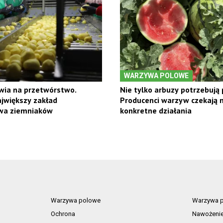
WARZYWA POLOWE
wia na przetwórstwo.
Nie tylko arbuzy potrzebują 
jwiększy zakład
Producenci warzyw czekają 
wa ziemniaków
konkretne działania
Warzywa polowe
Warzywa p
Ochrona
Nawożeni