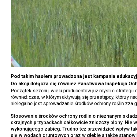
Pod takim hasłem prowadzona jest kampania edukacyjn
Do akcji dołącza się również Państwowa Inspekcja Ochr
Początek sezonu, wielu producentów już myśli o strategii oc
również czas, w którym aktywują się przestępcy, którzy na
nielegalne jest sprowadzanie środków ochrony roślin zza g
Stosowanie środków ochrony roślin o nieznanym składz
skrajnych przypadkach całkowicie zniszczy plony. Nie 
wykonującego zabieg. Trudno też przewidzieć wpływ ta
się w wodach gruntowych oraz w glebie a także stanowi