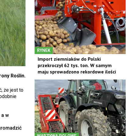
RYNEK
Import ziemniaków do Polski
przekroczył 62 tys. ton. W samym
maju sprowadzono rekordowe ilości
ony Roślin.
, że jest to
Podobnie
 a w
 gromadzić
WARZYWA POLOWE