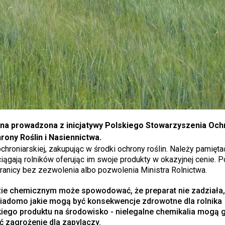
a prowadzona z inicjatywy Polskiego Stowarzyszenia Ochr
ony Roślin i Nasiennictwa.
hroniarskiej, zakupując w środki ochrony roślin. Należy pamiętać
ciągają rolników oferując im swoje produkty w okazyjnej cenie. 
ranicy bez zezwolenia albo pozwolenia Ministra Rolnictwa.
ie chemicznym może spowodować, że preparat nie zadziała,
wiadomo jakie mogą być konsekwencje zdrowotne dla rolnika
kiego produktu na środowisko - nielegalne chemikalia mogą
ć zagrożenie dla zapylaczy.