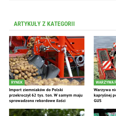
ARTYKUŁY Z KATEGORII
RYNEK
WARZYWA 
Import ziemniaków do Polski
Warzywa ni
przekroczył 62 tys. ton. W samym maju
kapryśnej p
sprowadzono rekordowe ilości
GUS