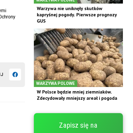
Warzywa nie uniknęły skutków
ymi
kapryśnej pogody. Pierwsze prognozy
Ochrony
GUS
IJ
WARZYWA POLOWE
W Polsce będzie mniej ziemniaków.
Zdecydowały mniejszy areał i pogoda
Zapisz się na