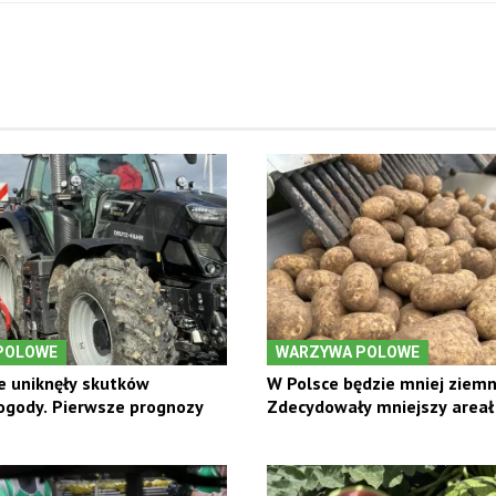
POLOWE
WARZYWA POLOWE
e uniknęły skutków
W Polsce będzie mniej ziemn
ogody. Pierwsze prognozy
Zdecydowały mniejszy areał