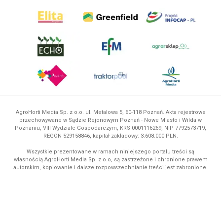
AgroHorti Media Sp. z o.o. ul. Metalowa 5, 60-118 Poznań. Akta rejestrowe
przechowywane w Sądzie Rejonowym Poznań - Nowe Miasto i Wilda w
Poznaniu, VIII Wydziale Gospodarczym, KRS 0001116269, NIP 7792573719,
REGON 529158846, kapitał zakładowy: 3.608.000 PLN.
Wszystkie prezentowane w ramach niniejszego portalu treści są
własnością AgroHorti Media Sp. z o.o, są zastrzeżone i chronione prawem
autorskim, kopiowanie i dalsze rozpowszechnianie treści jest zabronione.
(art. 25 ust. 1 pkt 1b ustawy z 4 lutego 1994 roku o prawie autorskim i
prawach pokrewnych.